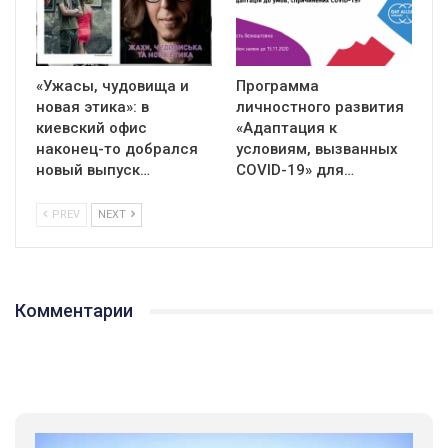
«Ужасы, чудовища и
Программа
новая этика»: в
личностного развития
киевский офис
«Адаптация к
наконец-то добрался
условиям, вызванных
новый выпуск…
СOVID-19» для…
PREV
NEXT
Комментарии
01:01
17 травня IDAHO. Міжнародний день боротьби з гомофобією трансфобією і біфобія.
5/17/2020
В цьому році, пандемія та COVІD-19 не дали нам можливості