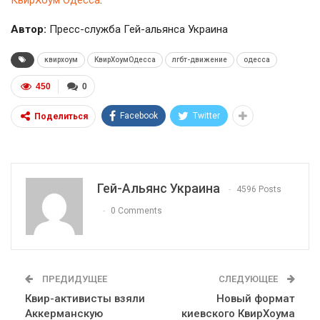
КвирХоум Одесса
.
Автор:
Пресс-служба Гей-альянса Украина
квирхоум
КвирХоумОдесса
лгбт-движение
одесса
450
0
Facebook
Twitter
Поделиться
Гей-Альянс Украина
4596 Posts
0 Comments
ПРЕДИДУЩЕЕ
СЛЕДУЮЩЕЕ
Квир-активисты взяли
Новый формат
Аккерманскую
киевского КвирХоума