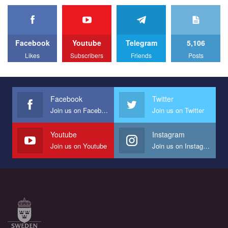
днів не лише відвідали інформаційні та дискусійні заходи, а й
по этой ссылке и поставить лайк под видео.
провели Веселково-велосипедний марафон, мандруючи з
прапором по місту.
Facebook
Youtube
Telegram
5,106
Likes
Subscribers
Friends
Posts
Facebook
Twitter
Join us on Facebook
Join us on Twitter
Youtube
Instagram
Join us on Youtube
Join us on Instagram