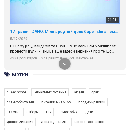
01:01
17 травня IDAHO. Міжнародний день боротьби з гомофобією трансфобією і біфобія.
5/17/2020
В цьому році, пандемія та COVІD-19 не дали нам можливості
провести вуличні акції. Наше відео-звернення про те, що
навіть коли ми у різних містах та не можемо зустрінеться, ми
423 Просмотров
•
37 Нравится
•
1 Комментариев
разом. Ми закликаємо всіх хто поділяє цінності рівності та
солідарності, приєднатися до нас. Регіональні підрозділи
ГАУ є в 16 областях України.
Разом наш голос лунає гучніше!
Метки
queer home
Гей-альянс Украина
акция
брак
великобритания
виталий милонов
владимир путин
власть
выборы
гау
гомофобия
дети
00:58
дискриминация
дональд трамп
законотворчество