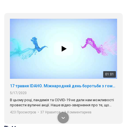
01:01
17 травня IDAHO. Міжнародний день боротьби з гомофобією трансфобією і біфобія.
5/17/2020
В цьому році, пандемія та COVІD-19 не дали нам можливості
провести вуличні акції. Наше відео-звернення про те, що
навіть коли ми у різних містах та не можемо зустрінеться, ми
423 Просмотров
•
37 Нравится
•
1 Комментариев
разом. Ми закликаємо всіх хто поділяє цінності рівності та
солідарності, приєднатися до нас. Регіональні підрозділи
ГАУ є в 16 областях України.
Разом наш голос лунає гучніше!
00:58
Зупинимо насильство проти ЛГБТ в Україні! Stop violence against LGBT in Ukraine!