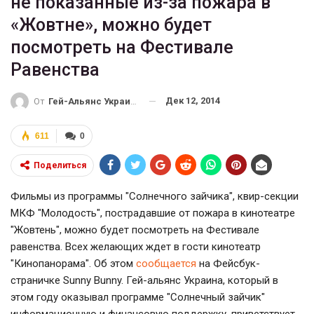
не показанные из-за пожара в
«Жовтне», можно будет
посмотреть на Фестивале
Равенства
Дек 12, 2014
От
Гей-Альянс Украина
611
0
Поделиться
Фильмы из программы "Солнечного зайчика", квир-секции
МКФ "Молодость", пострадавшие от пожара в кинотеатре
"Жовтень", можно будет посмотреть на Фестивале
равенства. Всех желающих ждет в гости кинотеатр
"Кинопанорама". Об этом
сообщается
на Фейсбук-
страничке Sunny Bunny. Гей-альянс Украина, который в
этом году оказывал программе "Солнечный зайчик"
информационную и финансовую поддержку, приветствует