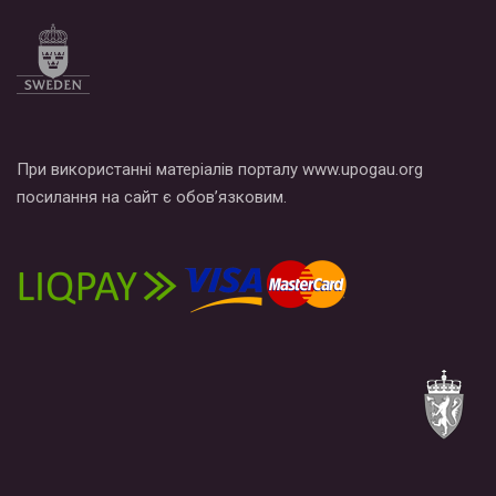
При використанні матеріалів порталу www.upogau.org
посилання на сайт є обов’язковим.