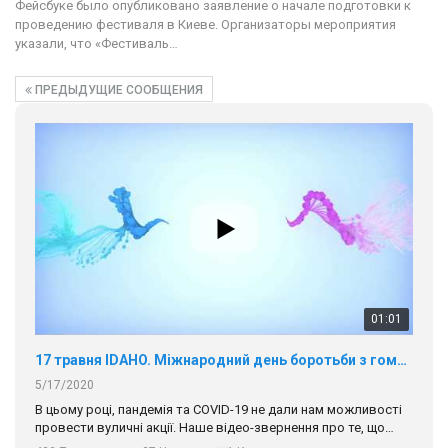
Фейсбуке было опубликовано заявление о начале подготовки к
проведению фестиваля в Киеве. Организаторы мероприятия
указали, что «Фестиваль…
ПРЕДЫДУЩИЕ СООБЩЕНИЯ
01:01
17 травня IDAHO. Міжнародний день боротьби з гомофобією трансфобією і біфобія.
5/17/2020
В цьому році, пандемія та COVІD-19 не дали нам можливості
провести вуличні акції. Наше відео-звернення про те, що
навіть коли ми у різних містах та не можемо зустрінеться, ми