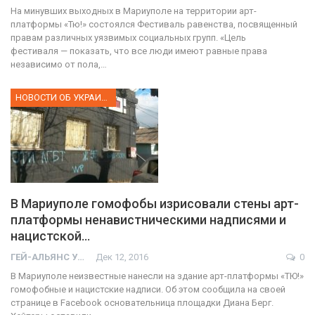
На минувших выходных в Мариуполе на территории арт-
платформы «Тю!» состоялся Фестиваль равенства, посвященный
правам различных уязвимых социальных групп. «Цель
фестиваля — показать, что все люди имеют равные права
независимо от пола,…
НОВОСТИ ОБ УКРАИНЕ
В Мариуполе гомофобы изрисовали стены арт-
платформы ненавистническими надписями и
нацистской…
ГЕЙ-АЛЬЯНС УКРАИНА
Дек 12, 2016
0
В Мариуполе неизвестные нанесли на здание арт-платформы «ТЮ!»
гомофобные и нацистские надписи. Об этом сообщила на своей
странице в Facebook основательница площадки Диана Берг.