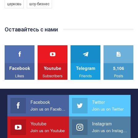
церковь
шоу-бизнес
Якщо ти хочеш підтримати нас - просто натисни "лайк" під
відео.
Team of Gay Alliance Ukraine participates in a competition for the
Оставайтесь с нами
best video, representing programme for the development of
organization. The competition is organized by inetrnational
organization PACT.
We appeal to your support and ask to help us implement our plan
to combat violence against LGBT people in Ukraine.
Facebook
Youtube
Telegram
5,106
All you have to do is to press "Like" below the video.
Likes
Subscribers
Friends
Posts
Эмоционально сильный ролик от команды "Гей-альянс
Украина", который принимает участие в конкурсе
международной организации PACT на лучший ролик,
представляющий программу развития организации.
Facebook
Twitter
Join us on Facebook
Join us on Twitter
Мы просим вас поддержать нас и помочь нам реализовать
наш план по борьбе с насилием и дискриминацией на почве
СОГИ в Украине.
Youtube
Instagram
Join us on Youtube
Join us on Instagram
Все, что вам нужно сделать - это зайти на наш канал YouTube
по этой ссылке и поставить лайк под видео.