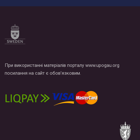
При використанні матеріалів порталу www.upogau.org
посилання на сайт є обов’язковим.