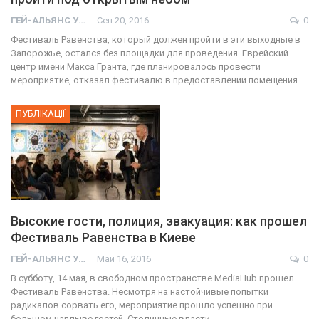
ГЕЙ-АЛЬЯНС УКРАИНА
Сен 20, 2016
0
Фестиваль Равенства, который должен пройти в эти выходные в
Запорожье, остался без площадки для проведения. Еврейский
центр имени Макса Гранта, где планировалось провести
мероприятие, отказал фестивалю в предоставлении помещения…
ПУБЛІКАЦІЇ
Высокие гости, полиция, эвакуация: как прошел
Фестиваль Равенства в Киеве
ГЕЙ-АЛЬЯНС УКРАИНА
Май 16, 2016
0
В субботу, 14 мая, в свободном пространстве MediaHub прошел
Фестиваль Равенства. Несмотря на настойчивые попытки
радикалов сорвать его, мероприятие прошло успешно при
большом наплыве гостей. Столичные власти…