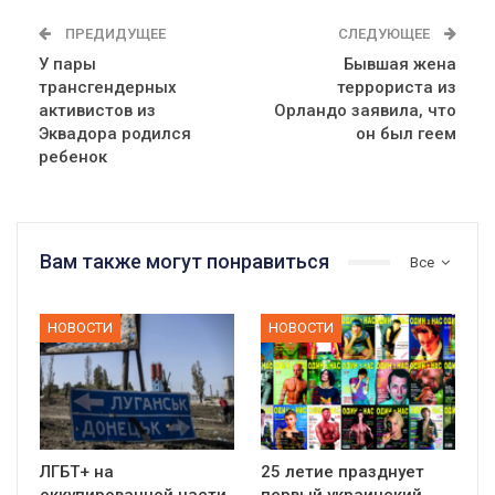
ПРЕДИДУЩЕЕ
СЛЕДУЮЩЕЕ
У пары
Бывшая жена
трансгендерных
террориста из
активистов из
Орландо заявила, что
Эквадора родился
он был геем
ребенок
Вам также могут понравиться
Все
НОВОСТИ
НОВОСТИ
ЛГБТ+ на
25 летие празднует