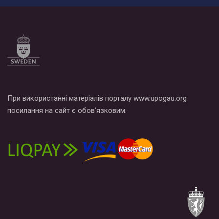
При використанні матеріалів порталу www.upogau.org
посилання на сайт є обов’язковим.