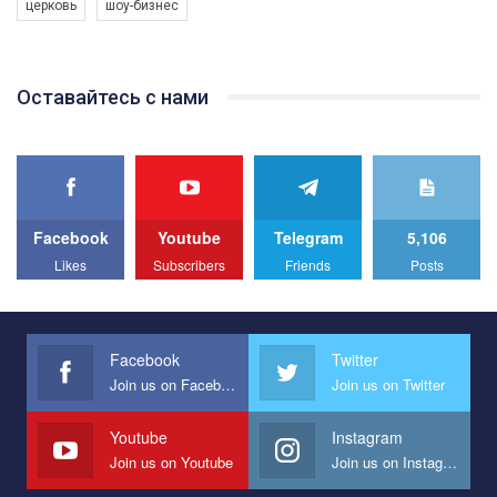
церковь
шоу-бизнес
Якщо ти хочеш підтримати нас - просто натисни "лайк" під
відео.
Team of Gay Alliance Ukraine participates in a competition for the
Оставайтесь с нами
best video, representing programme for the development of
organization. The competition is organized by inetrnational
organization PACT.
We appeal to your support and ask to help us implement our plan
to combat violence against LGBT people in Ukraine.
Facebook
Youtube
Telegram
5,106
All you have to do is to press "Like" below the video.
Likes
Subscribers
Friends
Posts
Эмоционально сильный ролик от команды "Гей-альянс
Украина", который принимает участие в конкурсе
международной организации PACT на лучший ролик,
представляющий программу развития организации.
Facebook
Twitter
Join us on Facebook
Join us on Twitter
Мы просим вас поддержать нас и помочь нам реализовать
наш план по борьбе с насилием и дискриминацией на почве
СОГИ в Украине.
Youtube
Instagram
Join us on Youtube
Join us on Instagram
Все, что вам нужно сделать - это зайти на наш канал YouTube
по этой ссылке и поставить лайк под видео.