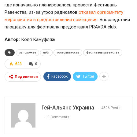
где изначально планировалось провести Фестиваль
Равенства,
из-за
угроз радикалов
отказал оргкомитету
мероприятия в предоставлении помещения
. Впоследствии
площадку для фестиваля предоставил PRAVDA club.
Автор:
Коля Камуфляж
запорожье
лгбт
толерантность
фестиваль равенства
628
0
Facebook
Twitter
Поделиться
Гей-Альянс Украина
4596 Posts
0 Comments