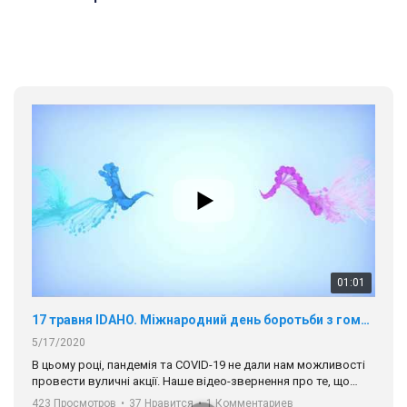
01:01
17 травня IDAHO. Міжнародний день боротьби з гомофобією трансфобією і біфобія.
5/17/2020
В цьому році, пандемія та COVІD-19 не дали нам можливості
провести вуличні акції. Наше відео-звернення про те, що
навіть коли ми у різних містах та не можемо зустрінеться, ми
423 Просмотров
•
37 Нравится
•
1 Комментариев