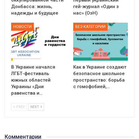
оккупированной части
первый украинский
Донбасса: жизнь,
гей-журнал «Один з
надежды и будущее
нас» (ОзН)
НОВОСТИ
БЕЗ КАТЕГОРИИ
В Украине начался
Как в Украине создают
ЛГБТ-фестиваль
безопасное школьное
южных областей
пространство: борьба
Украины «Дни
с гомофобией,…
равенства и…
PREV
NEXT
Комментарии