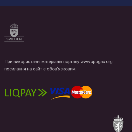
При використанні матеріалів порталу www.upogau.org
посилання на сайт є обов’язковим.