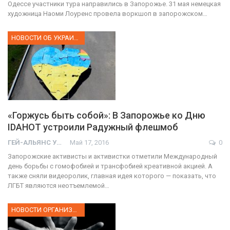
Одессе участники тура направились в Запорожье. 31 мая немецкая
художница Наоми Лоуренс провела воркшоп в запорожском…
НОВОСТИ ОБ УКРАИНЕ
«Горжусь быть собой»: В Запорожье ко Дню
IDAHOT устроили Радужный флешмоб
ГЕЙ-АЛЬЯНС УКРАИНА
Май 17, 2016
0
Запорожские активисты и активистки отметили Международный
день борьбы с гомофобией и трансфобией креативной акцией. А
также сняли видеоролик, главная идея которого — показать, что
ЛГБТ являются неотъемлемой…
НОВОСТИ ОРГАНИЗАЦИИ