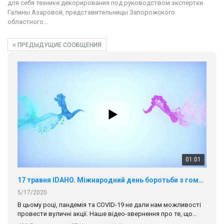
для себя технике декорирования под руководством экспертки
Галины Азаровой, представительницы Запорожского
областного…
ПРЕДЫДУЩИЕ СООБЩЕНИЯ
01:01
17 травня IDAHO. Міжнародний день боротьби з гомофобією трансфобією і біфобія.
5/17/2020
В цьому році, пандемія та COVІD-19 не дали нам можливості
провести вуличні акції. Наше відео-звернення про те, що
навіть коли ми у різних містах та не можемо зустрінеться, ми