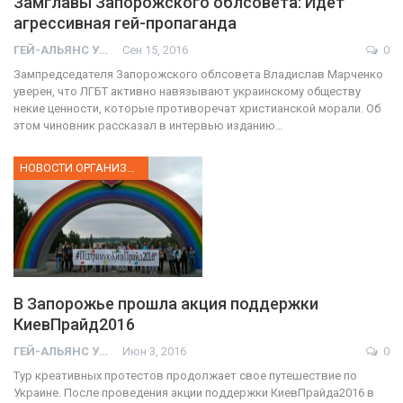
Замглавы Запорожского облсовета: Идет
агрессивная гей-пропаганда
ГЕЙ-АЛЬЯНС УКРАИНА
Сен 15, 2016
0
Зампредседателя Запорожского облсовета Владислав Марченко
уверен, что ЛГБТ активно навязывают украинскому обществу
некие ценности, которые противоречат христианской морали. Об
этом чиновник рассказал в интервью изданию…
НОВОСТИ ОРГАНИЗАЦИИ
В Запорожье прошла акция поддержки
КиевПрайд2016
ГЕЙ-АЛЬЯНС УКРАИНА
Июн 3, 2016
0
Тур креативных протестов продолжает свое путешествие по
Украине. После проведения акции поддержки КиевПрайда2016 в