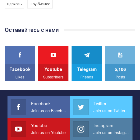
церковь
шоу-бизнес
Якщо ти хочеш підтримати нас - просто натисни "лайк" під
відео.
Team of Gay Alliance Ukraine participates in a competition for the
Оставайтесь с нами
best video, representing programme for the development of
organization. The competition is organized by inetrnational
organization PACT.
We appeal to your support and ask to help us implement our plan
to combat violence against LGBT people in Ukraine.
Facebook
Youtube
Telegram
5,106
All you have to do is to press "Like" below the video.
Likes
Subscribers
Friends
Posts
Эмоционально сильный ролик от команды "Гей-альянс
Украина", который принимает участие в конкурсе
международной организации PACT на лучший ролик,
представляющий программу развития организации.
Facebook
Twitter
Join us on Facebook
Join us on Twitter
Мы просим вас поддержать нас и помочь нам реализовать
наш план по борьбе с насилием и дискриминацией на почве
СОГИ в Украине.
Youtube
Instagram
Join us on Youtube
Join us on Instagram
Все, что вам нужно сделать - это зайти на наш канал YouTube
по этой ссылке и поставить лайк под видео.