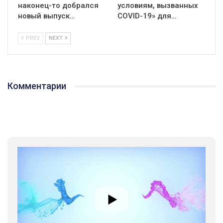
наконец-то добрался
условиям, вызванных
новый выпуск…
СOVID-19» для…
PREV
NEXT
Комментарии
01:01
17 травня IDAHO. Міжнародний день боротьби з гомофобією трансфобією і біфобія.