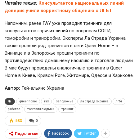
Читайте также:
Консультантов национальных линий
доверия учили корректному общению с ЛГБТ
Напомним, ранее ГАУ уже проводил тренинги для
консультантов горячих линий по вопросам СОГИ,
гомофобии и трансфобии. Эксперты Ла Страда Украина
также провели ряд тренингов в сети Queer Home – в
Виннице и в Запорожье прошли тренинги по
противодействию домашнему насилию и торговле людьми.
В мае будут проведены аналогичные тренинги в Queer
Home в Киеве, Кривом Роге, Житомире, Одессе и Харькове.
Автор:
Гей-альянс Украина
queer home
гау
запорожье
ла страда украина
лгбт
рабство
торговля людьми
тренинг
583
0
Facebook
Twitter
Поделиться