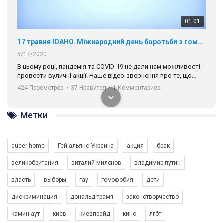
5/17/2020
В цьому році, пандемія та COVІD-19 не дали нам можливості
провести вуличні акції. Наше відео-звернення про те, що
навіть коли ми у різних містах та не можемо зустрінеться, ми
424 Просмотров
•
37 Нравится
•
1 Комментариев
разом. Ми закликаємо всіх хто поділяє цінності рівності та
солідарності, приєднатися до нас. Регіональні підрозділи
ГАУ є в 16 областях України.
Разом наш голос лунає гучніше!
Метки
queer home
Гей-альянс Украина
акция
брак
великобритания
виталий милонов
владимир путин
00:58
власть
выборы
гау
гомофобия
дети
Зупинимо насильство проти ЛГБТ в Україні! Stop violence against LGBT in Ukraine!
дискриминация
дональд трамп
законотворчество
6/30/2017
камин-аут
киев
киевпрайд
кино
лгбт
Емоційний та вражаючий промо-ролік на конкурс PACT, який