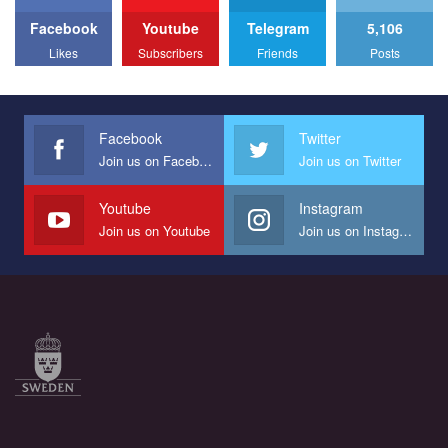
Facebook
Youtube
Telegram
5,106
All you have to do is to press "Like" below the video.
Likes
Subscribers
Friends
Posts
Эмоционально сильный ролик от команды "Гей-альянс
Украина", который принимает участие в конкурсе
международной организации PACT на лучший ролик,
представляющий программу развития организации.
Facebook
Twitter
Join us on Facebook
Join us on Twitter
Мы просим вас поддержать нас и помочь нам реализовать
наш план по борьбе с насилием и дискриминацией на почве
СОГИ в Украине.
Youtube
Instagram
Join us on Youtube
Join us on Instagram
Все, что вам нужно сделать - это зайти на наш канал YouTube
по этой ссылке и поставить лайк под видео.