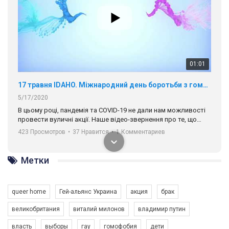
01:01
17 травня IDAHO. Міжнародний день боротьби з гомофобією трансфобією і біфобія.
5/17/2020
В цьому році, пандемія та COVІD-19 не дали нам можливості
провести вуличні акції. Наше відео-звернення про те, що
навіть коли ми у різних містах та не можемо зустрінеться, ми
423 Просмотров
•
37 Нравится
•
1 Комментариев
разом. Ми закликаємо всіх хто поділяє цінності рівності та
солідарності, приєднатися до нас. Регіональні підрозділи
ГАУ є в 16 областях України.
Метки
Разом наш голос лунає гучніше!
queer home
Гей-альянс Украина
акция
брак
великобритания
виталий милонов
владимир путин
власть
выборы
гау
гомофобия
дети