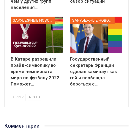
чем у других групп
обзор ситуации
населения…
ЗАРУБЕЖНЫЕ НОВОСТИ
ЗАРУБЕЖНЫЕ НОВОСТИ
В Катаре разрешили
Государственный
прайд-символику во
секретарь Франции
время чемпионата
сделал каминаут как
мира по футболу 2022.
гей и пообещал
Поможет…
бороться с…
PREV
NEXT
01:01
17 травня IDAHO. Міжнародний день боротьби з гомофобією трансфобією і біфобія.
5/17/2020
Комментарии
В цьому році, пандемія та COVІD-19 не дали нам можливості