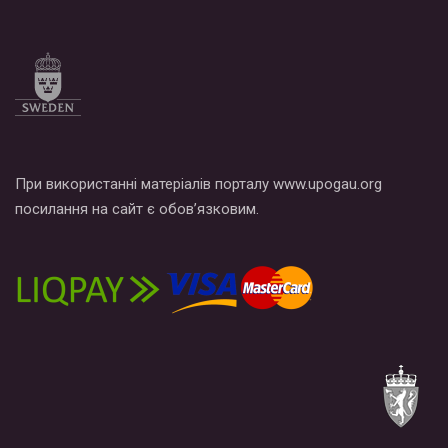
При використанні матеріалів порталу www.upogau.org
посилання на сайт є обов’язковим.