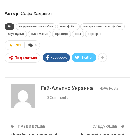
Автор:
Софа Хадашот
внутренняя гомофобия
гомофобия
интернальная гомофобия
клуб пульс
омар матин
орландо
сша
террор
701
0
Facebook
Twitter
Поделиться
Гей-Альянс Украина
4596 Posts
0 Comments
ПРЕДИДУЩЕЕ
СЛЕДУЮЩЕЕ
«Бомбы не нашли»: В
В своей последней