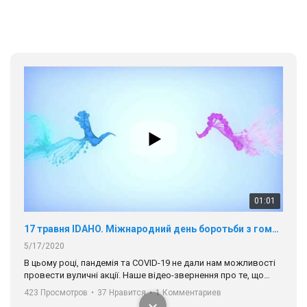
провести вуличні акції. Наше відео-звернення про те, що
навіть коли ми у різних містах та не можемо зустрінеться, ми
423 Просмотров
•
37 Нравится
•
1 Комментариев
разом. Ми закликаємо всіх хто поділяє цінності рівності та
солідарності, приєднатися до нас. Регіональні підрозділи
ГАУ є в 16 областях України.
Разом наш голос лунає гучніше!
00:58
Зупинимо насильство проти ЛГБТ в Україні! Stop violence against LGBT in Ukraine!
6/30/2017
Емоційний та вражаючий промо-ролік на конкурс PACT, який
представляє програму "Гей-альянс Україна" з протидії
насильству проти ЛГБТ в Україні.
1.9K Просмотров
•
226 Нравится
•
5 Комментариев