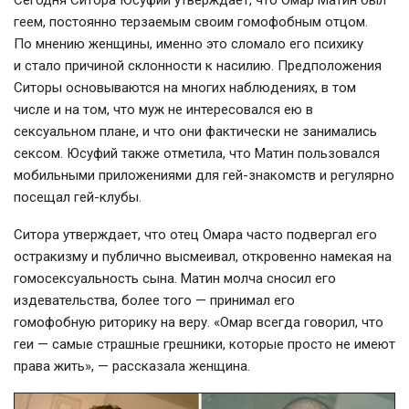
Сегодня Ситора Юсуфий утверждает, что Омар Матин был
геем, постоянно терзаемым своим гомофобным отцом.
По мнению женщины, именно это сломало его психику
и стало причиной склонности к насилию. Предположения
Ситоры основываются на многих наблюдениях, в том
числе и на том, что муж не интересовался ею в
сексуальном плане, и что они фактически не занимались
сексом. Юсуфий также отметила, что Матин пользовался
мобильными приложениями для
гей-знакомств
и регулярно
посещал
гей-клубы
.
Ситора утверждает, что отец Омара часто подвергал его
остракизму и публично высмеивал, откровенно намекая на
гомосексуальность сына. Матин молча сносил его
издевательства, более того — принимал его
гомофобную риторику на веру. «Омар всегда говорил, что
геи — самые страшные грешники, которые просто не имеют
права жить», — рассказала женщина.