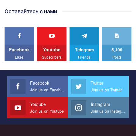
Team of Gay Alliance Ukraine participates in a competition for the
Оставайтесь с нами
best video, representing programme for the development of
organization. The competition is organized by inetrnational
organization PACT.
We appeal to your support and ask to help us implement our plan
to combat violence against LGBT people in Ukraine.
Facebook
Youtube
Telegram
5,106
All you have to do is to press "Like" below the video.
Likes
Subscribers
Friends
Posts
Эмоционально сильный ролик от команды "Гей-альянс
Украина", который принимает участие в конкурсе
международной организации PACT на лучший ролик,
представляющий программу развития организации.
Facebook
Twitter
Join us on Facebook
Join us on Twitter
Мы просим вас поддержать нас и помочь нам реализовать
наш план по борьбе с насилием и дискриминацией на почве
СОГИ в Украине.
Youtube
Instagram
Join us on Youtube
Join us on Instagram
Все, что вам нужно сделать - это зайти на наш канал YouTube
по этой ссылке и поставить лайк под видео.