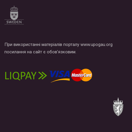
При використанні матеріалів порталу www.upogau.org
посилання на сайт є обов’язковим.