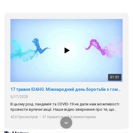
01:01
17 травня IDAHO. Міжнародний день боротьби з гомофобією трансфобією і біфобія.
5/17/2020
В цьому році, пандемія та COVІD-19 не дали нам можливості
провести вуличні акції. Наше відео-звернення про те, що
навіть коли ми у різних містах та не можемо зустрінеться, ми
424 Просмотров
•
37 Нравится
•
1 Комментариев
разом. Ми закликаємо всіх хто поділяє цінності рівності та
солідарності, приєднатися до нас. Регіональні підрозділи
ГАУ є в 16 областях України.