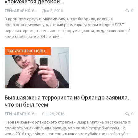
«покажется детской…
ГЕЙ-АЛЬЯНС УКРАИНА
Дек 5, 2016
0
В прошлую среду в Майами-Бич, штат Флорида, полиция
арестовала мужчину, который размещал угрозы в адрес ЛГБТ
через интернет, в том числе на форуме церкви, поддерживающей
квир-сообщество. 34-летний…
ЗАРУБЕЖНЫЕ НОВОСТИ
Бывшая жена террориста из Орландо заявила,
что он был геем
ГЕЙ-АЛЬЯНС УКРАИНА
Сен 26, 2016
0
Первая жена «орландского стрелка» Омара Матина рассказала о
своих отношениях с ним, заявив, что ее экс-супруг был геем. 12
июня 2016 года Матин совершил массовое убийство в гей-клубе…