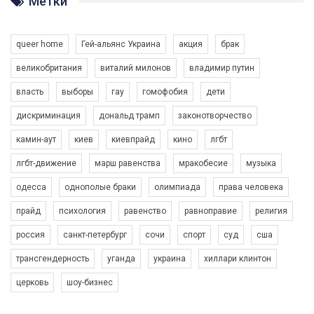
Метки
Разом наш голос лунає гучніше!
queer home
Гей-альянс Украина
акция
брак
великобритания
виталий милонов
владимир путин
власть
выборы
гау
гомофобия
дети
дискриминация
дональд трамп
законотворчество
камин-аут
киев
киевпрайд
кино
лгбт
00:58
лгбт-движение
марш равенства
мракобесие
музыка
Зупинимо насильство проти ЛГБТ в Україні! Stop violence against LGBT in Ukraine!
одесса
однополые браки
олимпиада
права человека
6/30/2017
Емоційний та вражаючий промо-ролік на конкурс PACT, який
прайд
психология
равенство
равноправие
религия
представляє програму "Гей-альянс Україна" з протидії
насильству проти ЛГБТ в Україні.
россия
санкт-петербург
сочи
спорт
суд
сша
1.9K Просмотров
•
226 Нравится
•
5 Комментариев
Ми просимо вашої підтримки, щоб реалізувати нашу
трансгендерность
уганда
украина
хиллари клинтон
програму з боротьби з насильством проти ЛГБТ в Україні.
церковь
шоу-бизнес
Якщо ти хочеш підтримати нас - просто натисни "лайк" під
відео.