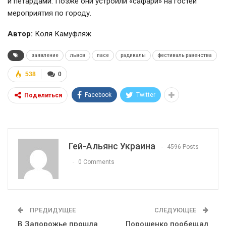
и петардами. Позже они устроили «сафари» на гостей
мероприятия по городу.
Автор:
Коля Камуфляж
заявление
львов
пасе
радикалы
фестиваль равенства
538
0
Facebook
Twitter
Поделиться
Гей-Альянс Украина
4596 Posts
0 Comments
ПРЕДИДУЩЕЕ
СЛЕДУЮЩЕЕ
В Запорожье прошла
Порошенко пообещал