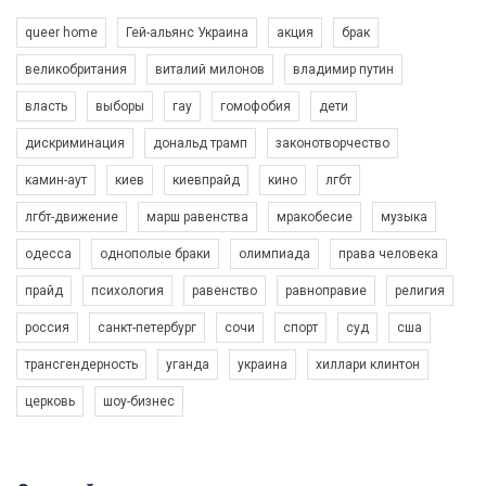
queer home
Гей-альянс Украина
акция
брак
великобритания
виталий милонов
владимир путин
власть
выборы
гау
гомофобия
дети
дискриминация
дональд трамп
законотворчество
камин-аут
киев
киевпрайд
кино
лгбт
00:58
лгбт-движение
марш равенства
мракобесие
музыка
Зупинимо насильство проти ЛГБТ в Україні! Stop violence against LGBT in Ukraine!
одесса
однополые браки
олимпиада
права человека
6/30/2017
Емоційний та вражаючий промо-ролік на конкурс PACT, який
прайд
психология
равенство
равноправие
религия
представляє програму "Гей-альянс Україна" з протидії
насильству проти ЛГБТ в Україні.
россия
санкт-петербург
сочи
спорт
суд
сша
1.9K Просмотров
•
226 Нравится
•
5 Комментариев
Ми просимо вашої підтримки, щоб реалізувати нашу
трансгендерность
уганда
украина
хиллари клинтон
програму з боротьби з насильством проти ЛГБТ в Україні.
церковь
шоу-бизнес
Якщо ти хочеш підтримати нас - просто натисни "лайк" під
відео.
Team of Gay Alliance Ukraine participates in a competition for the