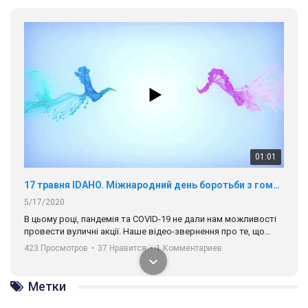
01:01
17 травня IDAHO. Міжнародний день боротьби з гомофобією трансфобією і біфобія.
5/17/2020
В цьому році, пандемія та COVІD-19 не дали нам можливості
провести вуличні акції. Наше відео-звернення про те, що
навіть коли ми у різних містах та не можемо зустрінеться, ми
423 Просмотров
•
37 Нравится
•
1 Комментариев
разом. Ми закликаємо всіх хто поділяє цінності рівності та
солідарності, приєднатися до нас. Регіональні підрозділи
ГАУ є в 16 областях України.
Метки
Разом наш голос лунає гучніше!