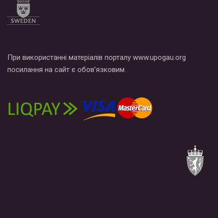
При використанні матеріалів порталу www.upogau.org
посилання на сайт є обов’язковим.