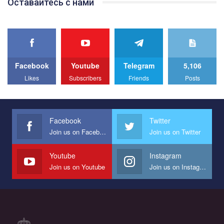
Оставайтесь с нами
best video, representing programme for the development of
organization. The competition is organized by inetrnational
organization PACT.
We appeal to your support and ask to help us implement our plan
to combat violence against LGBT people in Ukraine.
Facebook
Youtube
Telegram
5,106
All you have to do is to press "Like" below the video.
Likes
Subscribers
Friends
Posts
Эмоционально сильный ролик от команды "Гей-альянс
Украина", который принимает участие в конкурсе
международной организации PACT на лучший ролик,
представляющий программу развития организации.
Facebook
Twitter
Join us on Facebook
Join us on Twitter
Мы просим вас поддержать нас и помочь нам реализовать
наш план по борьбе с насилием и дискриминацией на почве
СОГИ в Украине.
Youtube
Instagram
Join us on Youtube
Join us on Instagram
Все, что вам нужно сделать - это зайти на наш канал YouTube
по этой ссылке и поставить лайк под видео.