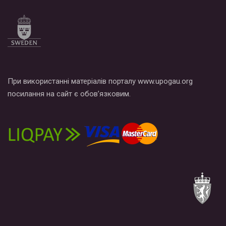
При використанні матеріалів порталу www.upogau.org
посилання на сайт є обов’язковим.