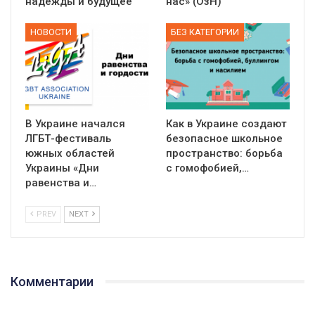
надежды и будущее
нас» (ОзН)
НОВОСТИ
БЕЗ КАТЕГОРИИ
В Украине начался
Как в Украине создают
ЛГБТ-фестиваль
безопасное школьное
южных областей
пространство: борьба
Украины «Дни
с гомофобией,…
равенства и…
PREV
NEXT
01:01
17 травня IDAHO. Міжнародний день боротьби з гомофобією трансфобією і біфобія.
5/17/2020
Комментарии
В цьому році, пандемія та COVІD-19 не дали нам можливості
провести вуличні акції. Наше відео-звернення про те, що