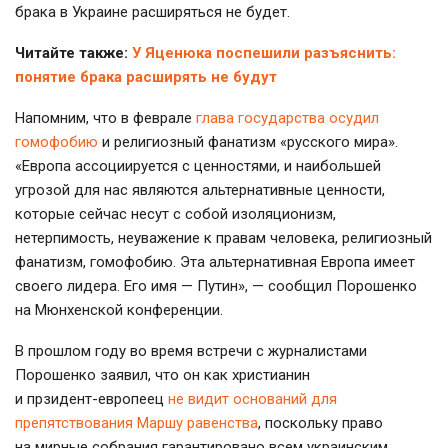
брака в Украине расширяться не будет.
Читайте также:
У Яценюка поспешили разъяснить:
понятие брака расширять не будут
Напомним, что в феврале
глава государства осудил
гомофобию
и религиозный фанатизм «русского мира».
«Европа ассоциируется с ценностями, и наибольшей
угрозой для нас являются альтернативные ценности,
которые сейчас несут с собой изоляционизм,
нетерпимость, неуважение к правам человека, религиозный
фанатизм, гомофобию. Эта альтернативная Европа имеет
своего лидера. Его имя — Путин», — сообщил Порошенко
на Мюнхенской конференции.
В прошлом году во время встречи с журналистами
Порошенко заявил, что он как христианин
и
прзидент-европеец
не видит оснований для
препятствования Маршу равенства
, поскольку право
на мирные собрания гарантировано всем украинским