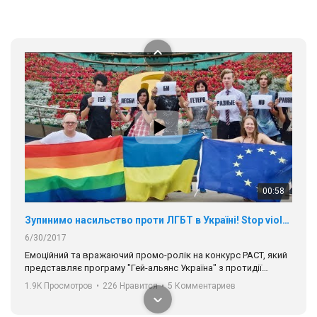
навіть коли ми у різних містах та не можемо зустрінеться, ми
423 Просмотров
•
37 Нравится
•
1 Комментариев
разом. Ми закликаємо всіх хто поділяє цінності рівності та
солідарності, приєднатися до нас. Регіональні підрозділи
ГАУ є в 16 областях України.
Разом наш голос лунає гучніше!
00:58
Зупинимо насильство проти ЛГБТ в Україні! Stop violence against LGBT in Ukraine!
6/30/2017
Емоційний та вражаючий промо-ролік на конкурс PACT, який
представляє програму "Гей-альянс Україна" з протидії
насильству проти ЛГБТ в Україні.
1.9K Просмотров
•
226 Нравится
•
5 Комментариев
Ми просимо вашої підтримки, щоб реалізувати нашу