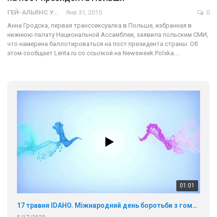
ГЕЙ-АЛЬЯНС УКРАИНА
Янв 31, 2015
0
Анна Гродска, первая транссексуалка в Польше, избранная в
нижнюю палату Национальной Ассамблеи, заявила польским СМИ,
что намерена баллотироваться на пост президента страны. Об
этом сообщает Lenta.ru со ссылкой на Newsweek Polska.…
01:01
17 травня IDAHO. Міжнародний день боротьби з гомофобією трансфобією і біфобія.