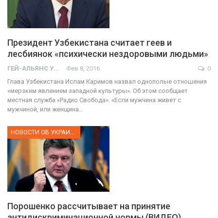
Президент Узбекистана считает геев и
лесбиянок «психически нездоровыми людьми»
ГЕЙ-АЛЬЯНС УКРАИНА
Фев 8, 2016
0
Глава Узбекистана Ислам Каримов назвал однополые отношения
«мерзким явлением западной культуры». Об этом сообщает
местная служба «Радио Свобода». «Если мужчина живет с
мужчиной, или женщина…
НОВОСТИ ОБ УКРАИНЕ
Порошенко рассчитывает на принятие
антидискриминационной нормы (ВИДЕО)