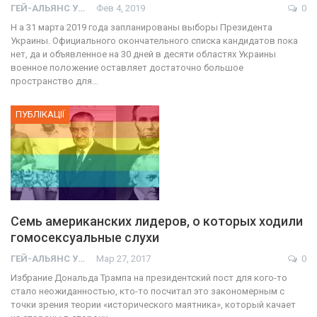
ГЕЙ-АЛЬЯНС УКРАИНА
Фев 4, 2019
0
Н а 31 марта 2019 года запланированы выборы Президента
Украины. Официального окончательного списка кандидатов пока
нет, да и объявленное на 30 дней в десяти областях Украины
военное положение оставляет достаточно большое
пространство для…
ПУБЛІКАЦІЇ
Семь американских лидеров, о которых ходили
гомосексуальные слухи
ГЕЙ-АЛЬЯНС УКРАИНА
Мар 27, 2017
0
Избрание Дональда Трампа на президентский пост для кого-то
стало неожиданностью, кто-то посчитал это закономерным с
точки зрения теории «исторического маятника», который качает