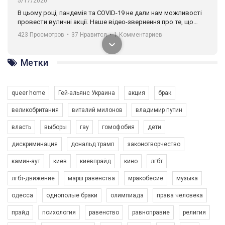
5/17/2020
В цьому році, пандемія та COVІD-19 не дали нам можливості
провести вуличні акції. Наше відео-звернення про те, що
навіть коли ми у різних містах та не можемо зустрінеться, ми
423 Просмотров
•
37 Нравится
•
1 Комментариев
разом. Ми закликаємо всіх хто поділяє цінності рівності та
солідарності, приєднатися до нас. Регіональні підрозділи
ГАУ є в 16 областях України.
Метки
Разом наш голос лунає гучніше!
queer home
Гей-альянс Украина
акция
брак
великобритания
виталий милонов
владимир путин
власть
выборы
гау
гомофобия
дети
дискриминация
дональд трамп
законотворчество
камин-аут
киев
киевпрайд
кино
лгбт
00:58
лгбт-движение
марш равенства
мракобесие
музыка
Зупинимо насильство проти ЛГБТ в Україні! Stop violence against LGBT in Ukraine!
одесса
однополые браки
олимпиада
права человека
6/30/2017
Емоційний та вражаючий промо-ролік на конкурс PACT, який
прайд
психология
равенство
равноправие
религия
представляє програму "Гей-альянс Україна" з протидії