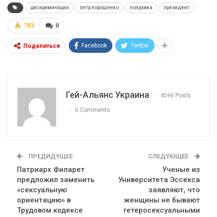
дискриминация
петр порошенко
поправка
президент
763
0
Facebook
Twitter
Поделиться
Гей-Альянс Украина
4596 Posts
0 Comments
ПРЕДИДУЩЕЕ
СЛЕДУЮЩЕЕ
Патриарх Филарет
Ученые из
предложил заменить
Университета Эссекса
«сексуальную
заявляют, что
ориентацию» в
женщины не бывают
Трудовом кодексе
гетеросексуальными