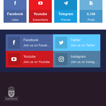
We appeal to your support and ask to help us implement our plan
to combat violence against LGBT people in Ukraine.
Facebook
Youtube
Telegram
5,106
All you have to do is to press "Like" below the video.
Likes
Subscribers
Friends
Posts
Эмоционально сильный ролик от команды "Гей-альянс
Украина", который принимает участие в конкурсе
международной организации PACT на лучший ролик,
представляющий программу развития организации.
Facebook
Twitter
Join us on Facebook
Join us on Twitter
Мы просим вас поддержать нас и помочь нам реализовать
наш план по борьбе с насилием и дискриминацией на почве
СОГИ в Украине.
Youtube
Instagram
Join us on Youtube
Join us on Instagram
Все, что вам нужно сделать - это зайти на наш канал YouTube
по этой ссылке и поставить лайк под видео.