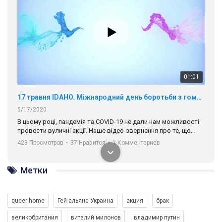
01:01
17 травня IDAHO. Міжнародний день боротьби з гомофобією трансфобією і біфобія.
5/17/2020
В цьому році, пандемія та COVІD-19 не дали нам можливості
провести вуличні акції. Наше відео-звернення про те, що
навіть коли ми у різних містах та не можемо зустрінеться, ми
423 Просмотров
•
37 Нравится
•
1 Комментариев
разом. Ми закликаємо всіх хто поділяє цінності рівності та
солідарності, приєднатися до нас. Регіональні підрозділи
ГАУ є в 16 областях України.
Метки
Разом наш голос лунає гучніше!
queer home
Гей-альянс Украина
акция
брак
великобритания
виталий милонов
владимир путин