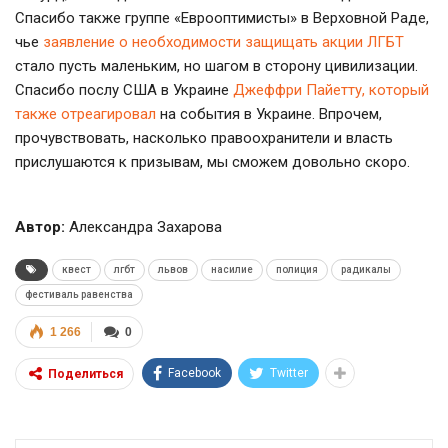
Спасибо также группе «Еврооптимисты» в Верховной Раде,
чье
заявление о необходимости защищать акции ЛГБТ
стало пусть маленьким, но шагом в сторону цивилизации.
Спасибо послу США в Украине
Джеффри Пайетту, который
также отреагировал
на события в Украине. Впрочем,
прочувствовать, насколько правоохранители и власть
прислушаются к призывам, мы сможем довольно скоро.
Автор:
Александра Захарова
квест
лгбт
львов
насилие
полиция
радикалы
фестиваль равенства
1 266
0
Facebook
Twitter
Поделиться