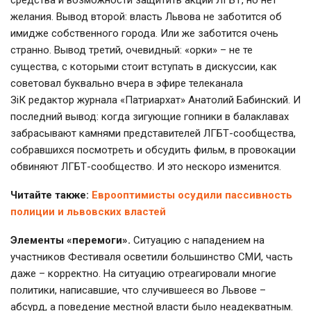
желания. Вывод второй: власть Львова не заботится об
имидже собственного города. Или же заботится очень
странно. Вывод третий, очевидный: «орки» – не те
существа, с которыми стоит вступать в дискуссии, как
советовал буквально вчера в эфире телеканала
ЗіК редактор журнала «Патриархат» Анатолий Бабинский. И
последний вывод: когда зигующие гопники в балаклавах
забрасывают камнями представителей ЛГБТ-сообщества,
собравшихся посмотреть и обсудить фильм, в провокации
обвиняют ЛГБТ-сообщество. И это нескоро изменится.
Читайте также:
Еврооптимисты осудили пассивность
полиции и львовских властей
Элементы «перемоги».
Ситуацию с нападением на
участников Фестиваля осветили большинство СМИ, часть
даже – корректно. На ситуацию отреагировали многие
политики, написавшие, что случившееся во Львове –
абсурд, а поведение местной власти было неадекватным.