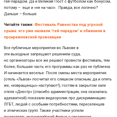
гей-парадом. Да и Великий Пост с футболом как бонусом,
потому – еще и «не на часі». Правда, все логично?
Дальше – больше.
Читайте также:
Фестиваль Равенства под угрозой
срыва: его уже назвали "гей-парадом" и обвинили в
прокремлевской провокации
Все публичные мероприятия во Львове в
эти выходные запрещают решением суда,
но организаторы все же решают провести фестиваль, тем
более, большая часть его программы как раз не публична.
И начинается веселье. После смены места мероприятия
(отель «Львов» посчитал его слишком опасным, да и опять
же, «извращенцы» наступают!), гостям в закрытом зале
отеля «Днестр» (спасибо администрации, она оказалась
адекватной) показали видеоролик про дискриминацию
ЛГБТ, людей с особыми потребностями, переселенцев
и этнических групп. Также участники успели
посмотреть индонезийский фильм о гендерном