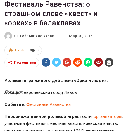
Фестиваль Равенства: о
страшном слове «квест» и
«орках» в балаклавах
Мар 20, 2016
От
Гей-Альянс Украина
1 266
0
Поделиться
Ролевая игра живого действия «Орки и люди».
Локация:
европейский город Львов.
Событие:
Фестиваль Равенства
.
Персонажи данной ролевой игры:
гости,
организаторы
,
участники фестиваля, местная власть, киевская власть,
церковь, радикалы, суд, полиция, СМИ, неопознанных