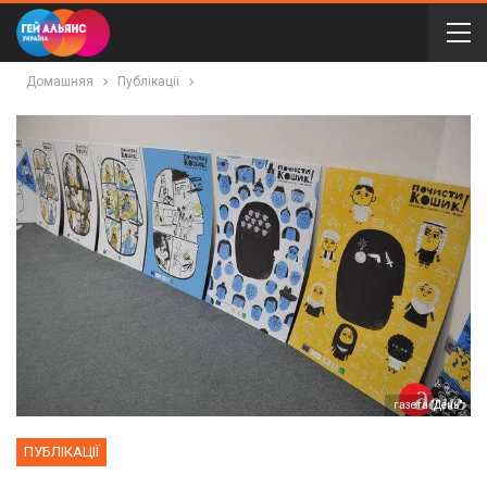
Домашняя
Публікації
газета "День"
ПУБЛІКАЦІЇ