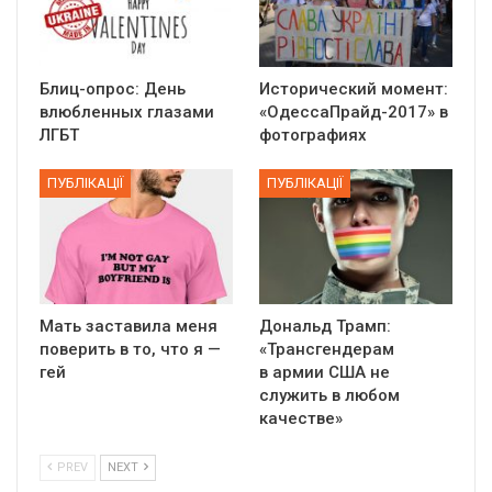
Блиц-опрос: День
Исторический момент:
влюбленных глазами
«ОдессаПрайд-2017» в
ЛГБТ
фотографиях
ПУБЛІКАЦІЇ
ПУБЛІКАЦІЇ
Мать заставила меня
Дональд Трамп:
поверить в то, что я —
«Трансгендерам
гей
в армии США не
служить в любом
качестве»
PREV
NEXT