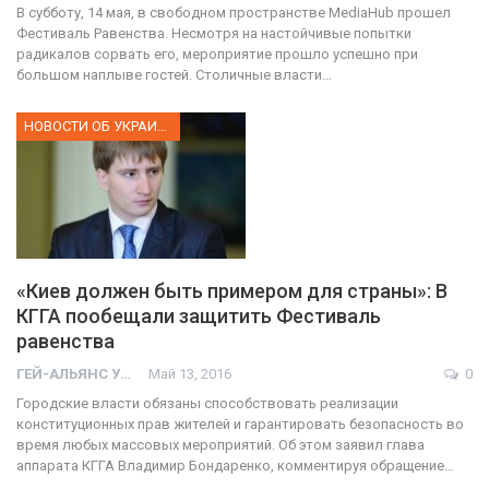
В субботу, 14 мая, в свободном пространстве MediaHub прошел
Фестиваль Равенства. Несмотря на настойчивые попытки
радикалов сорвать его, мероприятие прошло успешно при
большом наплыве гостей. Столичные власти…
НОВОСТИ ОБ УКРАИНЕ
«Киев должен быть примером для страны»: В
КГГА пообещали защитить Фестиваль
равенства
ГЕЙ-АЛЬЯНС УКРАИНА
Май 13, 2016
0
Городские власти обязаны способствовать реализации
конституционных прав жителей и гарантировать безопасность во
время любых массовых мероприятий. Об этом заявил глава
аппарата КГГА Владимир Бондаренко, комментируя обращение…