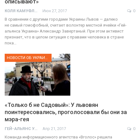
описывают»
КОЛЯ КАМУФЛЯЖ
Июн 27, 2017
0
В сравнении с другими городами Украины Львов — далеко
не самый гомофобный, считает волонтер местной ячейки «Гей-
альянса Украина» Александр Завертаный. При этом активист
признает, что в целом ситуация с правами человека в стране
пока…
НОВОСТИ ОБ УКРАИНЕ
«Только б не Садовый»: У львовян
поинтересовались, проголосовали бы они за
мэра-гея
ГЕЙ-АЛЬЯНС УКРАИНА
Апр 21, 2017
0
Команда информационного агентства «Вголос» решила