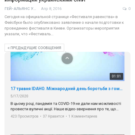
ГЕЙ-АЛЬЯНС УКРАИНА
Апр 8, 2016
0
17 травня IDAHO. Міжнародний день боротьби з гомофобією трансфобією і біфобія.
Сегодня на официальной странице «Фестиваля равенства» в
5/17/2020
Фейсбуке было опубликовано заявление о начале подготовки к
В цьому році, пандемія та COVІD-19 не дали нам можливості
проведению фестиваля в Киеве. Организаторы мероприятия
провести вуличні акції. Наше відео-звернення про те, що
указали, что «Фестиваль…
навіть коли ми у різних містах та не можемо зустрінеться, ми
423 Просмотров
•
37 Нравится
•
1 Комментариев
разом. Ми закликаємо всіх хто поділяє цінності рівності та
ПРЕДЫДУЩИЕ СООБЩЕНИЯ
солідарності, приєднатися до нас. Регіональні підрозділи
ГАУ є в 16 областях України.
Разом наш голос лунає гучніше!
00:58
Зупинимо насильство проти ЛГБТ в Україні! Stop violence against LGBT in Ukraine!