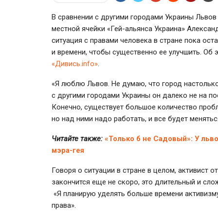
В сравнении с другими городами Украины Львов
местной ячейки «Гей-альянса Украина» Александ
ситуация с правами человека в стране пока ост
и времени, чтобы существенно ее улучшить. Об
«Дивись.info»
.
«Я люблю Львов. Не думаю, что город настолько
с другими городами Украины он далеко не на по
Конечно, существует большое количество пробл
но над ними надо работать, и все будет менять
Читайте также:
«Только б не Садовый»: У льв
мэра-гея
Говоря о ситуации в стране в целом, активист о
закончится еще не скоро, это длительный и сло
«Я планирую уделять больше времени активизму
права».