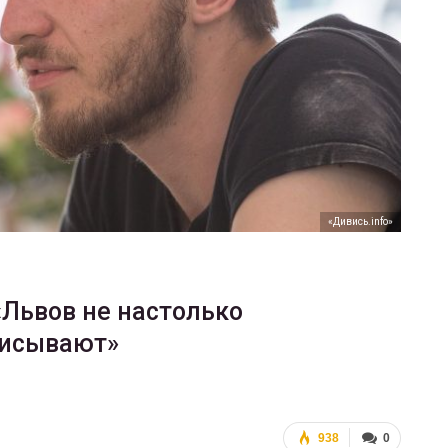
ФОТО
В Берлине отпраздновали
еры
легализацию гей-браков
ГЕЙ-АЛЬЯНС УКРАИНА
0
Июл 2, 2017
0
«Дивись.info»
«Львов не настолько
писывают»
938
0