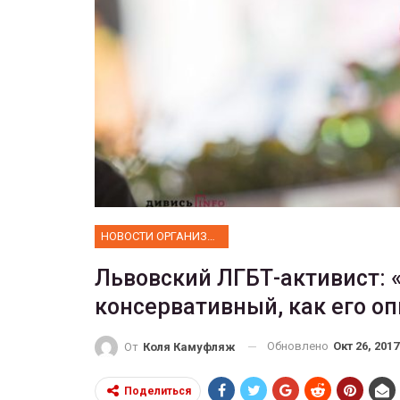
ФОТО
е собрал 200
тников
Военнослужащие-трансгенд
ГЕЙ-АЛЬЯНС УКРАИНА
 10, 2017
0
Июл 27, 2017
НОВОСТИ ОРГАНИЗАЦИИ
Львовский ЛГБТ-активист: 
консервативный, как его о
Обновлено
Окт 26, 2017
От
Коля Камуфляж
Поделиться