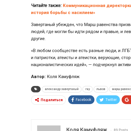
Читайте также:
Коммуникационная директорка
история борьбы с насилием»
Завертаный убежден, что Марш равенства приз
людей, где могли бы идти рядом и правые, и ле
другие.
«В любом сообществе есть разные люди, и ЛГБТ
и патриотки, атеисты и атеистки, верующие, сто
националистических идей», — подчеркнул активи
Автор:
Коля Камуфляж
александр завертаный
гау
львов
марш равенс
Facebook
Twitter
Поделиться
Коля Камуфляж
89 Posts