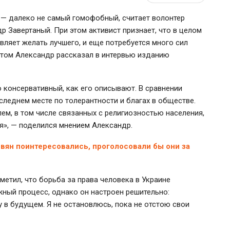
 — далеко не самый гомофобный, считает волонтер
р Завертаный. При этом активист признает, что в целом
авляет желать лучшего, и еще потребуется много сил
 этом Александр рассказал в интервью изданию
 консервативный, как его описывают. В сравнении
следнем месте по толерантности и благах в обществе.
ем, в том числе связанных с религиозностью населения,
ся», — поделился мнением Александр.
овян поинтересовались, проголосовали бы они за
тметил, что борьба за права человека в Украине
жный процесс, однако он настроен решительно:
 в будущем. Я не остановлюсь, пока не отстою свои