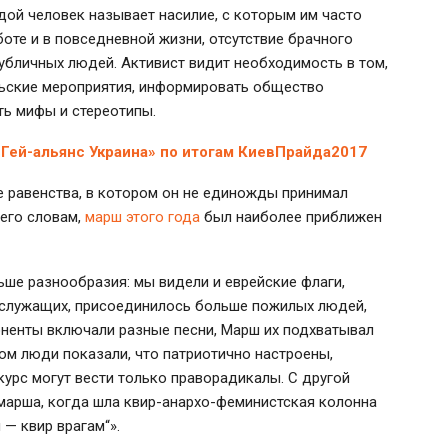
дой человек называет насилие, с которым им часто
оте и в повседневной жизни, отсутствие брачного
публичных людей. Активист видит необходимость в том,
ьские мероприятия, информировать общество
ь мифы и стереотипы.
Гей-альянс Украина» по итогам КиевПрайда2017
 равенства, в котором он не единожды принимал
 его словам,
марш этого года
был наиболее приближен
ьше разнообразия: мы видели и еврейские флаги,
осслужащих, присоединилось больше пожилых людей,
оненты включали разные песни, Марш их подхватывал
зом люди показали, что патриотично настроены,
курс могут вести только праворадикалы. С другой
 марша, когда шла квир-анархо-феминистская колонна
 — квир врагам“».