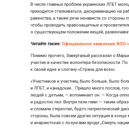
В числе главных проблем украинских ЛГБТ моло
приходится сталкиваться, дискриминацию на раб
равенства, а также речи ненависти со стороны 
чтобы проводить правозащитные и просветител
о существующем положении вещей, развенчиват
Читайте также:
Официальное заявление ВОО «
Помимо прочего, Завертаный рассказал о Марше
участие в качестве волонтера безопасности. По
к своей идее и слогану «Страна для всех».
«Участников и участниц было больше, было бол
и ЛГБТ, и канадские… Пришло много послов, г
людей с детьми, — вспоминает он. — Когда опп
и радостно пел. Внутри пели гимн — таким обра
и сломали стереотип, будто патриотический дис
стороны, была совсем другая ситуация в конце
и анархистская с лозунгами вроде „Смерть нации