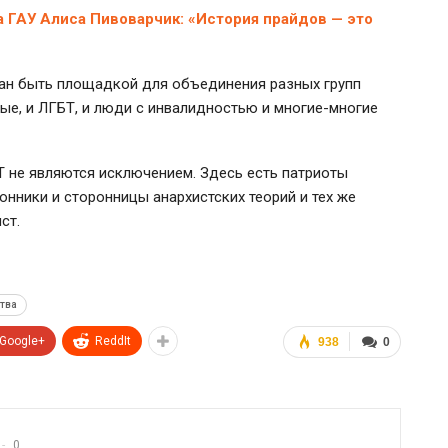
 ГАУ Алиса Пивоварчик: «История прайдов — это
ван быть площадкой для объединения разных групп
вые, и ЛГБТ, и люди с инвалидностью и многие-многие
 не являются исключением. Здесь есть патриоты
ронники и сторонницы анархистских теорий и тех же
ст.
тва
Google+
ReddIt
938
0
0