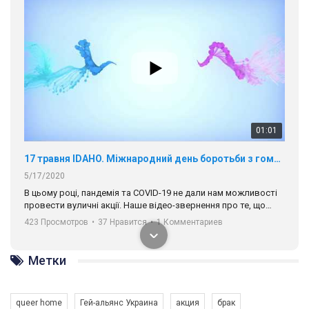
01:01
17 травня IDAHO. Міжнародний день боротьби з гомофобією трансфобією і біфобія.
5/17/2020
В цьому році, пандемія та COVІD-19 не дали нам можливості
провести вуличні акції. Наше відео-звернення про те, що
навіть коли ми у різних містах та не можемо зустрінеться, ми
423 Просмотров
•
37 Нравится
•
1 Комментариев
разом. Ми закликаємо всіх хто поділяє цінності рівності та
солідарності, приєднатися до нас. Регіональні підрозділи
ГАУ є в 16 областях України.
Разом наш голос лунає гучніше!
Метки
00:58
queer home
Гей-альянс Украина
акция
брак