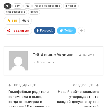
SIDA
гау
гендерное равенство
интернет
права человека
форум
515
0
Facebook
Twitter
Поделиться
Гей-Альянс Украина
4596 Posts
0 Comments
ПРЕДИДУЩЕЕ
СЛЕДУЮЩЕЕ
Гомофобные родители
Новый сайт знакомств
вспомнили о сыне,
утверждает, что
когда он выиграл в
каждой девушке нужен
лотерею 15 миллионов
друг-гей