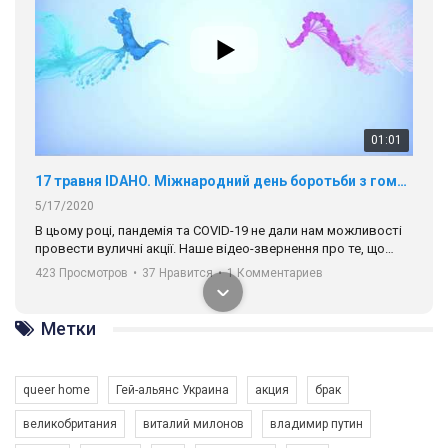
01:01
17 травня IDAHO. Міжнародний день боротьби з гомофобією трансфобією і біфобія.
5/17/2020
В цьому році, пандемія та COVІD-19 не дали нам можливості
провести вуличні акції. Наше відео-звернення про те, що
навіть коли ми у різних містах та не можемо зустрінеться, ми
423 Просмотров
•
37 Нравится
•
1 Комментариев
разом. Ми закликаємо всіх хто поділяє цінності рівності та
солідарності, приєднатися до нас. Регіональні підрозділи
ГАУ є в 16 областях України.
Метки
Разом наш голос лунає гучніше!
queer home
Гей-альянс Украина
акция
брак
великобритания
виталий милонов
владимир путин