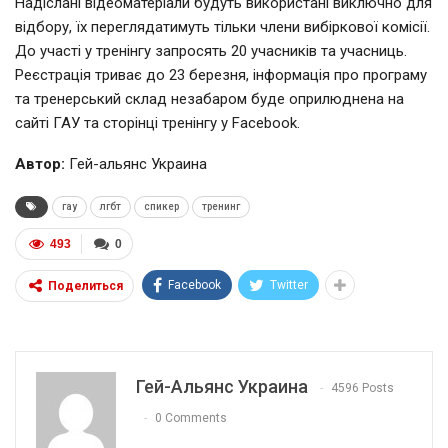
Надіслані відеоматеріали будуть використані виключно для
відбору, їх переглядатимуть тільки члени вибіркової комісії.
До участі у тренінгу запросять 20 учасників та учасниць.
Реєстрація триває до 23 березня, інформація про програму
та тренерський склад незабаром буде оприлюднена на
сайті ГАУ та сторінці тренінгу у Facebook.
Автор:
Гей-альянс Украина
гау
лгбт
спикер
тренинг
493
0
Facebook
Twitter
Поделиться
Гей-Альянс Украина
4596 Posts
0 Comments