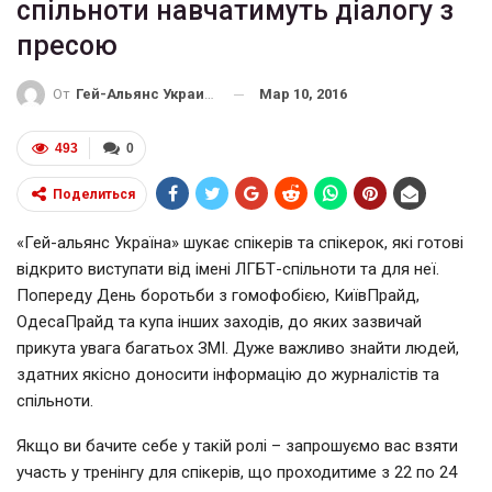
спільноти навчатимуть діалогу з
пресою
Мар 10, 2016
От
Гей-Альянс Украина
493
0
Поделиться
«Гей-альянс Україна» шукає спікерів та спікерок, які готові
відкрито виступати від імені ЛГБТ-спільноти та для неї.
Попереду День боротьби з гомофобією, КиївПрайд,
ОдесаПрайд та купа інших заходів, до яких зазвичай
прикута увага багатьох ЗМІ. Дуже важливо знайти людей,
здатних якісно доносити інформацію до журналістів та
спільноти.
Якщо ви бачите себе у такій ролі – запрошуємо вас взяти
участь у тренінгу для спікерів, що проходитиме з 22 по 24