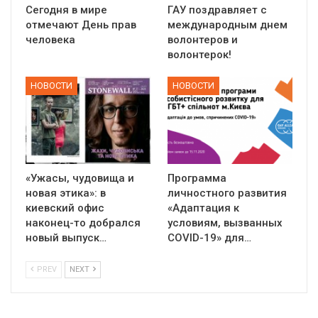
Сегодня в мире
ГАУ поздравляет с
отмечают День прав
международным днем
человека
волонтеров и
волонтерок!
НОВОСТИ
НОВОСТИ
«Ужасы, чудовища и
Программа
новая этика»: в
личностного развития
киевский офис
«Адаптация к
наконец-то добрался
условиям, вызванных
новый выпуск…
СOVID-19» для…
PREV
NEXT