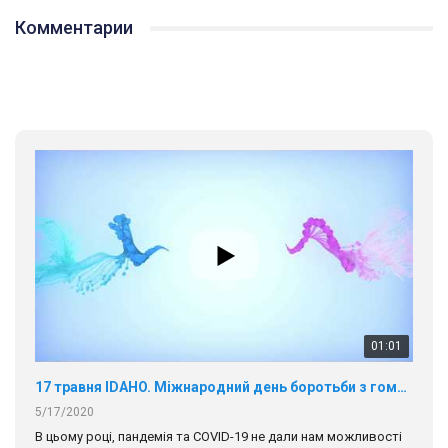
Комментарии
01:01
17 травня IDAHO. Міжнародний день боротьби з гомофобією трансфобією і біфобія.
5/17/2020
В цьому році, пандемія та COVІD-19 не дали нам можливості
провести вуличні акції. Наше відео-звернення про те, що
навіть коли ми у різних містах та не можемо зустрінеться, ми
423 Просмотров
•
37 Нравится
•
1 Комментариев
разом. Ми закликаємо всіх хто поділяє цінності рівності та
солідарності, приєднатися до нас. Регіональні підрозділи
ГАУ є в 16 областях України.
Разом наш голос лунає гучніше!