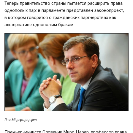
Теперь правительство страны пытается расширить права
однополых пар: в парламенте представлен законопроект,
в котором говорится о гражданских партнерствах как
альтернативе однополым бракам.
Яни Мёдерндорфер
Премьер-министр
Словении Миро Церар, профессор права,