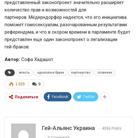
представленный законопроект значительно расширяет
количество прав и возможностей для
партнеров. Мёдерндорфер надеется, что его инициатива
поможет гомосексуалам, разочарованным результатами
референдума, и что в скором времени в парламенте будет
представлен еще один законопроект о легализации
гей-браков
.
Автор:
Софа Хадашот
власть
однополые браки
партнерство
словения
1 025
0
Facebook
Twitter
Поделиться
Гей-Альянс Украина
4596 Posts
0 Comments