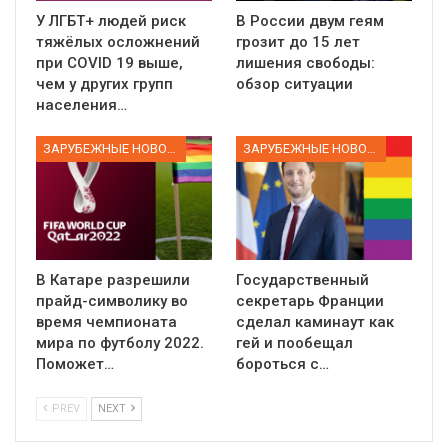
У ЛГБТ+ людей риск
В России двум геям
тяжёлых осложнений
грозит до 15 лет
при COVID 19 выше,
лишения свободы:
чем у других групп
обзор ситуации
населения…
ЗАРУБЕЖНЫЕ НОВОСТИ
ЗАРУБЕЖНЫЕ НОВОСТИ
В Катаре разрешили
Государственный
прайд-символику во
секретарь Франции
время чемпионата
сделал каминаут как
мира по футболу 2022.
гей и пообещал
Поможет…
бороться с…
PREV
NEXT
01:01