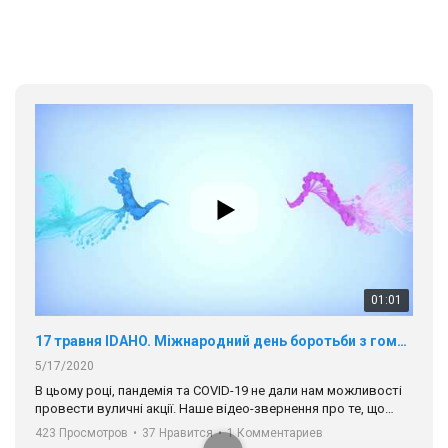
01:01
17 травня IDAHO. Міжнародний день боротьби з гомофобією трансфобією і біфобія.
5/17/2020
В цьому році, пандемія та COVІD-19 не дали нам можливості
провести вуличні акції. Наше відео-звернення про те, що
навіть коли ми у різних містах та не можемо зустрінеться, ми
423 Просмотров
•
37 Нравится
•
1 Комментариев
разом. Ми закликаємо всіх хто поділяє цінності рівності та