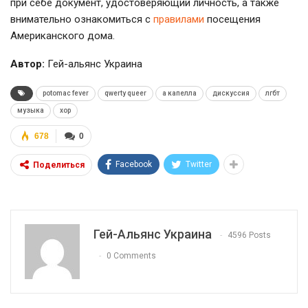
при себе документ, удостоверяющий личность, а также
внимательно ознакомиться с
правилами
посещения
Американского дома.
Автор:
Гей-альянс Украина
potomac fever
qwerty queer
а капелла
дискуссия
лгбт
музыка
хор
678
0
Facebook
Twitter
Поделиться
Гей-Альянс Украина
4596 Posts
0 Comments