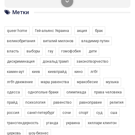
солідарності, приєднатися до нас. Регіональні підрозділи
ГАУ є в 16 областях України.
Метки
Разом наш голос лунає гучніше!
queer home
Гей-альянс Украина
акция
брак
великобритания
виталий милонов
владимир путин
власть
выборы
гау
гомофобия
дети
дискриминация
дональд трамп
законотворчество
камин-аут
киев
киевпрайд
кино
лгбт
00:58
лгбт-движение
марш равенства
мракобесие
музыка
Зупинимо насильство проти ЛГБТ в Україні! Stop violence against LGBT in Ukraine!
одесса
однополые браки
олимпиада
права человека
6/30/2017
Емоційний та вражаючий промо-ролік на конкурс PACT, який
прайд
психология
равенство
равноправие
религия
представляє програму "Гей-альянс Україна" з протидії
насильству проти ЛГБТ в Україні.
россия
санкт-петербург
сочи
спорт
суд
сша
1.9K Просмотров
•
226 Нравится
•
5 Комментариев
Ми просимо вашої підтримки, щоб реалізувати нашу
трансгендерность
уганда
украина
хиллари клинтон
програму з боротьби з насильством проти ЛГБТ в Україні.
церковь
шоу-бизнес