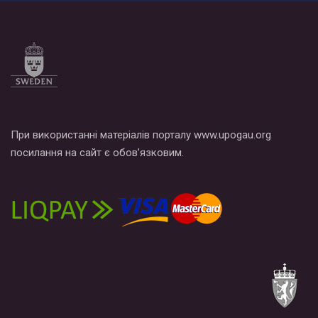
При використанні матеріалів порталу www.upogau.org
посилання на сайт є обов’язковим.