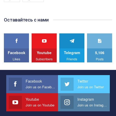
Якщо ти хочеш підтримати нас - просто натисни "лайк" під
відео.
Team of Gay Alliance Ukraine participates in a competition for the
Оставайтесь с нами
best video, representing programme for the development of
organization. The competition is organized by inetrnational
organization PACT.
We appeal to your support and ask to help us implement our plan
to combat violence against LGBT people in Ukraine.
Facebook
Youtube
Telegram
5,106
All you have to do is to press "Like" below the video.
Likes
Subscribers
Friends
Posts
Эмоционально сильный ролик от команды "Гей-альянс
Украина", который принимает участие в конкурсе
международной организации PACT на лучший ролик,
представляющий программу развития организации.
Facebook
Twitter
Join us on Facebook
Join us on Twitter
Мы просим вас поддержать нас и помочь нам реализовать
наш план по борьбе с насилием и дискриминацией на почве
СОГИ в Украине.
Youtube
Instagram
Join us on Youtube
Join us on Instagram
Все, что вам нужно сделать - это зайти на наш канал YouTube
по этой ссылке и поставить лайк под видео.