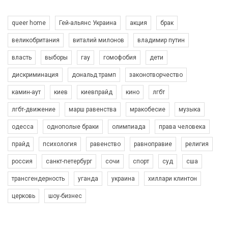
queer home
Гей-альянс Украина
акция
брак
великобритания
виталий милонов
владимир путин
власть
выборы
гау
гомофобия
дети
дискриминация
дональд трамп
законотворчество
камин-аут
киев
киевпрайд
кино
лгбт
00:58
лгбт-движение
марш равенства
мракобесие
музыка
Зупинимо насильство проти ЛГБТ в Україні! Stop violence against LGBT in Ukraine!
одесса
однополые браки
олимпиада
права человека
6/30/2017
Емоційний та вражаючий промо-ролік на конкурс PACT, який
прайд
психология
равенство
равноправие
религия
представляє програму "Гей-альянс Україна" з протидії
насильству проти ЛГБТ в Україні.
россия
санкт-петербург
сочи
спорт
суд
сша
1.9K Просмотров
•
226 Нравится
•
5 Комментариев
Ми просимо вашої підтримки, щоб реалізувати нашу
трансгендерность
уганда
украина
хиллари клинтон
програму з боротьби з насильством проти ЛГБТ в Україні.
церковь
шоу-бизнес
Якщо ти хочеш підтримати нас - просто натисни "лайк" під
відео.