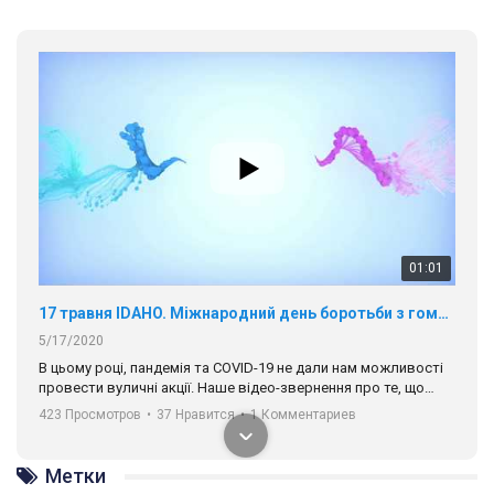
01:01
17 травня IDAHO. Міжнародний день боротьби з гомофобією трансфобією і біфобія.
5/17/2020
В цьому році, пандемія та COVІD-19 не дали нам можливості
провести вуличні акції. Наше відео-звернення про те, що
навіть коли ми у різних містах та не можемо зустрінеться, ми
423 Просмотров
•
37 Нравится
•
1 Комментариев
разом. Ми закликаємо всіх хто поділяє цінності рівності та
солідарності, приєднатися до нас. Регіональні підрозділи
ГАУ є в 16 областях України.
Метки
Разом наш голос лунає гучніше!