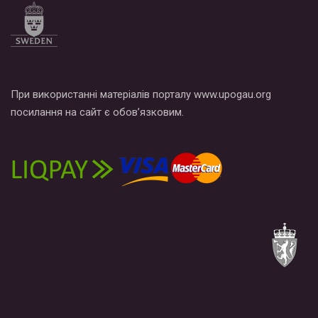
При використанні матеріалів порталу www.upogau.org
посилання на сайт є обов’язковим.