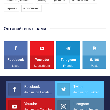
програму з боротьби з насильством проти ЛГБТ в Україні.
церковь
шоу-бизнес
Якщо ти хочеш підтримати нас - просто натисни "лайк" під
відео.
Team of Gay Alliance Ukraine participates in a competition for the
Оставайтесь с нами
best video, representing programme for the development of
organization. The competition is organized by inetrnational
organization PACT.
We appeal to your support and ask to help us implement our plan
to combat violence against LGBT people in Ukraine.
Facebook
Youtube
Telegram
5,106
All you have to do is to press "Like" below the video.
Likes
Subscribers
Friends
Posts
Эмоционально сильный ролик от команды "Гей-альянс
Украина", который принимает участие в конкурсе
международной организации PACT на лучший ролик,
представляющий программу развития организации.
Facebook
Twitter
Join us on Facebook
Join us on Twitter
Мы просим вас поддержать нас и помочь нам реализовать
наш план по борьбе с насилием и дискриминацией на почве
СОГИ в Украине.
Youtube
Instagram
Join us on Youtube
Join us on Instagram
Все, что вам нужно сделать - это зайти на наш канал YouTube