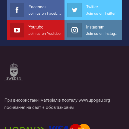
представляющий программу развития организации.
Facebook
Twitter
Join us on Facebook
Join us on Twitter
Мы просим вас поддержать нас и помочь нам реализовать
наш план по борьбе с насилием и дискриминацией на почве
СОГИ в Украине.
Youtube
Instagram
Join us on Youtube
Join us on Instagram
Все, что вам нужно сделать - это зайти на наш канал YouTube
по этой ссылке и поставить лайк под видео.
При використанні матеріалів порталу www.upogau.org
посилання на сайт є обов’язковим.