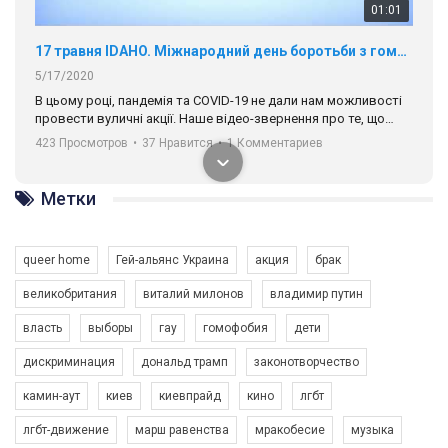
01:01
17 травня IDAHO. Міжнародний день боротьби з гомофобією трансфобією і біфобія.
5/17/2020
В цьому році, пандемія та COVІD-19 не дали нам можливості
провести вуличні акції. Наше відео-звернення про те, що
навіть коли ми у різних містах та не можемо зустрінеться, ми
423 Просмотров
•
37 Нравится
•
1 Комментариев
разом. Ми закликаємо всіх хто поділяє цінності рівності та
солідарності, приєднатися до нас. Регіональні підрозділи
ГАУ є в 16 областях України.
Метки
Разом наш голос лунає гучніше!
queer home
Гей-альянс Украина
акция
брак
великобритания
виталий милонов
владимир путин
власть
выборы
гау
гомофобия
дети
дискриминация
дональд трамп
законотворчество
камин-аут
киев
киевпрайд
кино
лгбт
00:58
лгбт-движение
марш равенства
мракобесие
музыка
Зупинимо насильство проти ЛГБТ в Україні! Stop violence against LGBT in Ukraine!