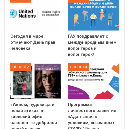
Сегодня в мире
ГАУ поздравляет с
отмечают День прав
международным днем
человека
волонтеров и
волонтерок!
НОВОСТИ
НОВОСТИ
«Ужасы, чудовища и
Программа
новая этика»: в
личностного развития
киевский офис
«Адаптация к
наконец-то добрался
условиям, вызванных
новый выпуск…
СOVID-19» для…