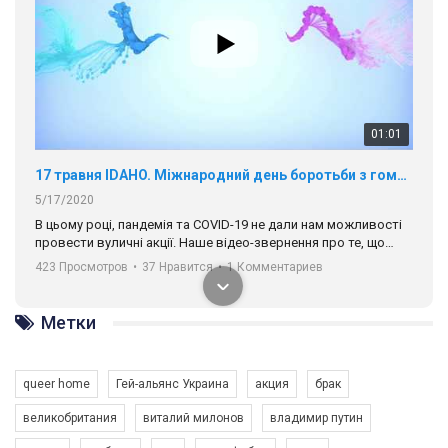
01:01
17 травня IDAHO. Міжнародний день боротьби з гомофобією трансфобією і біфобія.
5/17/2020
В цьому році, пандемія та COVІD-19 не дали нам можливості
провести вуличні акції. Наше відео-звернення про те, що
навіть коли ми у різних містах та не можемо зустрінеться, ми
423 Просмотров
•
37 Нравится
•
1 Комментариев
разом. Ми закликаємо всіх хто поділяє цінності рівності та
солідарності, приєднатися до нас. Регіональні підрозділи
ГАУ є в 16 областях України.
Метки
Разом наш голос лунає гучніше!
queer home
Гей-альянс Украина
акция
брак
великобритания
виталий милонов
владимир путин