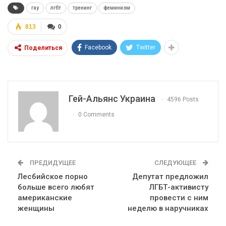
гау
лгбт
тренинг
феминизм
813
0
Facebook
Twitter
Поделиться
Гей-Альянс Украина
4596 Posts
0 Comments
ПРЕДИДУЩЕЕ
СЛЕДУЮЩЕЕ
Лесбийское порно
Депутат предложил
больше всего любят
ЛГБТ-активисту
американские
провести с ним
женщины
неделю в наручниках