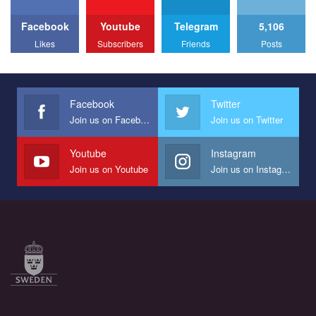
to combat violence against LGBT people in Ukraine.
Facebook
Youtube
Telegram
5,106
All you have to do is to press "Like" below the video.
Likes
Subscribers
Friends
Posts
Эмоционально сильный ролик от команды "Гей-альянс
Украина", который принимает участие в конкурсе
международной организации PACT на лучший ролик,
представляющий программу развития организации.
Facebook
Twitter
Join us on Facebook
Join us on Twitter
Мы просим вас поддержать нас и помочь нам реализовать
наш план по борьбе с насилием и дискриминацией на почве
СОГИ в Украине.
Youtube
Instagram
Join us on Youtube
Join us on Instagram
Все, что вам нужно сделать - это зайти на наш канал YouTube
по этой ссылке и поставить лайк под видео.