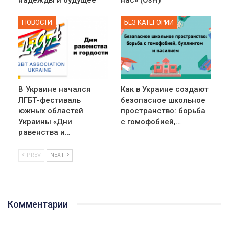
надежды и будущее
нас» (ОзН)
НОВОСТИ
БЕЗ КАТЕГОРИИ
В Украине начался
Как в Украине создают
ЛГБТ-фестиваль
безопасное школьное
южных областей
пространство: борьба
Украины «Дни
с гомофобией,…
равенства и…
PREV
NEXT
Комментарии