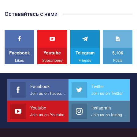
Team of Gay Alliance Ukraine participates in a competition for the
Оставайтесь с нами
best video, representing programme for the development of
organization. The competition is organized by inetrnational
organization PACT.
We appeal to your support and ask to help us implement our plan
to combat violence against LGBT people in Ukraine.
Facebook
Youtube
Telegram
5,106
All you have to do is to press "Like" below the video.
Likes
Subscribers
Friends
Posts
Эмоционально сильный ролик от команды "Гей-альянс
Украина", который принимает участие в конкурсе
международной организации PACT на лучший ролик,
представляющий программу развития организации.
Facebook
Twitter
Join us on Facebook
Join us on Twitter
Мы просим вас поддержать нас и помочь нам реализовать
наш план по борьбе с насилием и дискриминацией на почве
СОГИ в Украине.
Youtube
Instagram
Join us on Youtube
Join us on Instagram
Все, что вам нужно сделать - это зайти на наш канал YouTube
по этой ссылке и поставить лайк под видео.