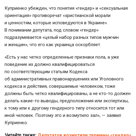
Куприенко убежден, что понятия «гендер» и «сексуальная
ориентация» противоречат «христианской морали
и ценностям, которые исповедуются в Украине».
В понимании депутата, под словом «гендер»
подразумевается «целый набор разных типов мужчин
и женщин», что его как украинца оскорбляет.
«Есть у нас четко определенные признаки пола, а уже
поведение их должно квалифицироваться
по соответствующим статьям Кодекса
об административных правонарушениях или Уголовного
кодекса и действия, совершаемые человеком, тоже
должны быть четко квалифицированы, а не
кто-то
должен
делать
какие-то
выводы, предположения или экспертизы,
к тому или к другому гендерного типу относится тот или
иной человек. Поэтому это и возмутило зал», — заявил
Куприенко.
Читайте также:
Депутатов возмутили термины «гендер»