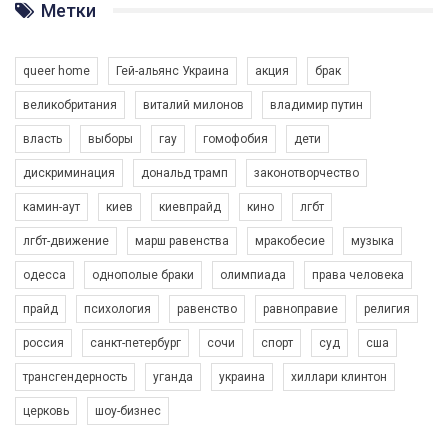
ГАУ є в 16 областях України.
Метки
Разом наш голос лунає гучніше!
queer home
Гей-альянс Украина
акция
брак
великобритания
виталий милонов
владимир путин
власть
выборы
гау
гомофобия
дети
дискриминация
дональд трамп
законотворчество
камин-аут
киев
киевпрайд
кино
лгбт
00:58
лгбт-движение
марш равенства
мракобесие
музыка
Зупинимо насильство проти ЛГБТ в Україні! Stop violence against LGBT in Ukraine!
одесса
однополые браки
олимпиада
права человека
6/30/2017
Емоційний та вражаючий промо-ролік на конкурс PACT, який
прайд
психология
равенство
равноправие
религия
представляє програму "Гей-альянс Україна" з протидії
насильству проти ЛГБТ в Україні.
россия
санкт-петербург
сочи
спорт
суд
сша
1.9K Просмотров
•
226 Нравится
•
5 Комментариев
Ми просимо вашої підтримки, щоб реалізувати нашу
трансгендерность
уганда
украина
хиллари клинтон
програму з боротьби з насильством проти ЛГБТ в Україні.
церковь
шоу-бизнес
Якщо ти хочеш підтримати нас - просто натисни "лайк" під
відео.