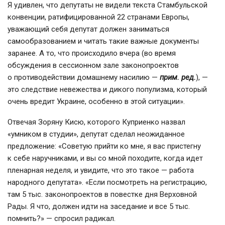
Я удивлен, что депутаты не видели текста Стамбульской
конвенции, ратифицированной 22 странами Европы,
уважающий себя депутат должен заниматься
самообразованием и читать такие важные документы
заранее. А то, что происходило вчера (во время
обсуждения в сессионном зале законопроектов
о противодействии домашнему насилию —
прим. ред.
), —
это следствие невежества и дикого популизма, который
очень вредит Украине, особенно в этой ситуации».
Отвечая Зоряну Кисю, которого Куприенко назвал
«умником в студии», депутат сделал неожиданное
предложение: «Советую прийти ко мне, я вас пристегну
к себе наручниками, и вы со мной походите, когда идет
пленарная неделя, и увидите, что это такое — работа
народного депутата». «Если посмотреть на регистрацию,
там 5 тыс. законопроектов в повестке дня Верховной
Рады. Я что, должен идти на заседание и все 5 тыс.
помнить?» — спросил радикал.