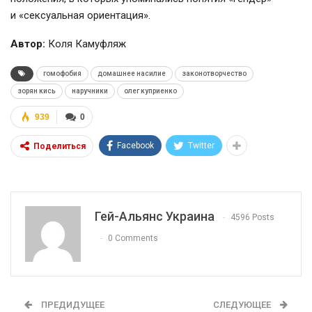
и «сексуальная ориентация».
Автор:
Коля Камуфляж
гомофобия
домашнее насилие
законотворчество
зорян кись
наручники
олег куприенко
939
0
Facebook
Twitter
Поделиться
Гей-Альянс Украина
4596 Posts
0 Comments
ПРЕДИДУЩЕЕ
СЛЕДУЮЩЕЕ