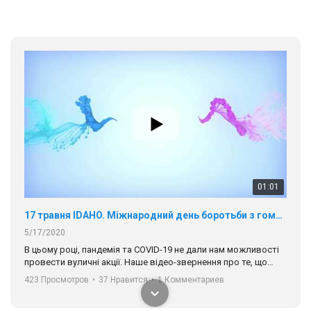
01:01
17 травня IDAHO. Міжнародний день боротьби з гомофобією трансфобією і біфобія.
5/17/2020
В цьому році, пандемія та COVІD-19 не дали нам можливості
провести вуличні акції. Наше відео-звернення про те, що
навіть коли ми у різних містах та не можемо зустрінеться, ми
423 Просмотров
•
37 Нравится
•
1 Комментариев
разом. Ми закликаємо всіх хто поділяє цінності рівності та
солідарності, приєднатися до нас. Регіональні підрозділи