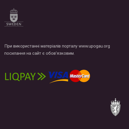
При використанні матеріалів порталу www.upogau.org
посилання на сайт є обов’язковим.