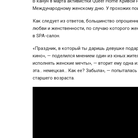
В канун 8 марта активистки Queer Home Кривой
Международному женскому дню. У прохожих поин
Как следует из ответов, большинство опрошенн
любви и женственности, по случаю которого же
в SPA-салон.
«Праздник, в который ты даришь девушке подаро
кино», — поделился мнением один из юных жите
исполнять женские мечты», — вторит ему одна 
эта… немецкая… Как ее? Забыла», — попыталас
старшего возраста.