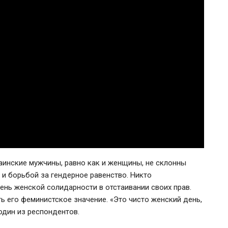
аинские мужчины, равно как и женщины, не склонны
 и борьбой за гендерное равенство. Никто
ень женской солидарности в отстаивании своих прав.
ть его феминистское значение. «Это чисто женский день,
один из респондентов.