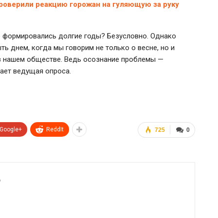
проверили реакцию горожан на гуляющую за руку
е формировались долгие годы? Безусловно. Однако
ть днем, когда мы говорим не только о весне, но и
в нашем обществе. Ведь осознание проблемы —
чает ведущая опроса.
Google+
ReddIt
725
0
6