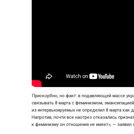
Прискорбно, но факт: в подавляющей массе укр
связывать 8 марта с феминизмом, эмансипацией
из интервьюируемых не определил 8 марта как д
Напротив, почти все наотрез отказались призна
к феминизму он отношения не имеет», — заявил 