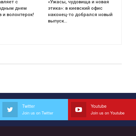
авляет с
«Ужасы, чудовища и новая
одным днем
этика»: в киевский офис
 и волонтерок!
наконец-то добрался новый
выпуск…
Twitter
Youtube
Join us on Twitter
Join us on Youtube