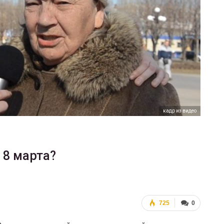
ФОТО
00
Военнослужащие-трансгендеры
ГЕЙ-АЛЬЯНС УКРАИНА
Июл 27, 2017
0
кадр из видео
 8 марта?
725
0