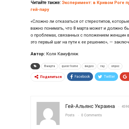
Читайте также:
Эксперимент: в Кривом Роге 
гей-пару
«Сложно ли отказаться от стереотипов, которы
важно понимать, что 8 марта может и должно бы
о проблемах, связанных с положением женщин 
это первый шаг на пути к ее решению», — заклю
Автор:
Коля Камуфляж
8 марта
queer home
видео
гау
опрос
Facebook
Twitter
Поделиться
Гей-Альянс Украина
459
Posts
0 Comments