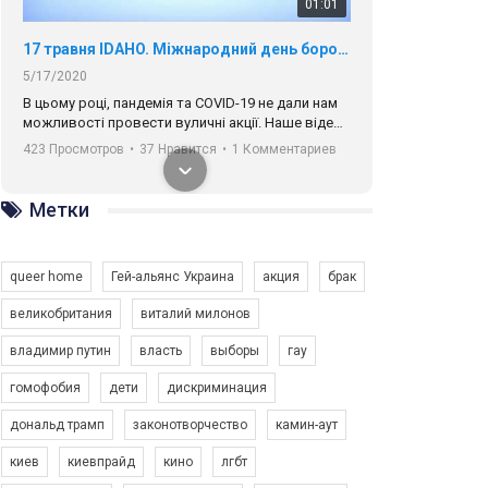
01:01
17 травня IDAHO. Міжнародний день боротьби з гомофобією трансфобією і біфобія.
5/17/2020
В цьому році, пандемія та COVІD-19 не дали нам
можливості провести вуличні акції. Наше відео-
звернення про те, що навіть коли ми у різних
423 Просмотров
•
37 Нравится
•
1 Комментариев
містах та не можемо зустрінеться, ми разом. Ми
закликаємо всіх хто поділяє цінності рівності та
солідарності, приєднатися до нас. Регіональні
Метки
підрозділи ГАУ є в 16 областях України.
Разом наш голос лунає гучніше!
queer home
Гей-альянс Украина
акция
брак
великобритания
виталий милонов
владимир путин
власть
выборы
гау
00:58
гомофобия
дети
дискриминация
дональд трамп
законотворчество
камин-аут
Зупинимо насильство проти ЛГБТ в Україні! Stop violence against LGBT in Ukraine!
6/30/2017
киев
киевпрайд
кино
лгбт
Емоційний та вражаючий промо-ролік на