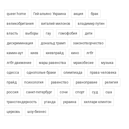
queer home
Гей-альянс Украина
акция
брак
великобритания
виталий милонов
владимир путин
власть
выборы
гау
гомофобия
дети
дискриминация
дональд трамп
законотворчество
камин-аут
киев
киевпрайд
кино
лгбт
лгбт-движение
марш равенства
мракобесие
музыка
одесса
однополые браки
олимпиада
права человека
прайд
психология
равенство
равноправие
религия
россия
санкт-петербург
сочи
спорт
суд
сша
трансгендерность
уганда
украина
хиллари клинтон
церковь
шоу-бизнес