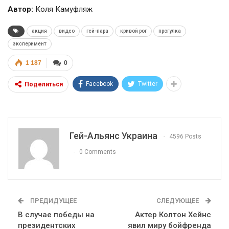
Автор:
Коля Камуфляж
акция
видео
гей-пара
кривой рог
прогулка
эксперимент
1 187
0
Facebook
Twitter
Поделиться
Гей-Альянс Украина
4596 Posts
0 Comments
ПРЕДИДУЩЕЕ
СЛЕДУЮЩЕЕ
В случае победы на
Актер Колтон Хейнс
01:01
президентских
явил миру бойфренда