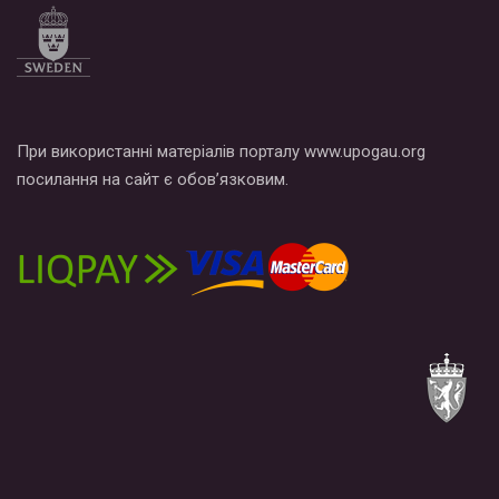
При використанні матеріалів порталу www.upogau.org
посилання на сайт є обов’язковим.