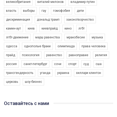
великобритания
виталий милонов
владимир путин
власть
выборы
гау
гомофобия
дети
дискриминация
дональд трамп
законотворчество
камин-аут
киев
киевпрайд
кино
лгбт
00:58
лгбт-движение
марш равенства
мракобесие
музыка
Зупинимо насильство проти ЛГБТ в Україні! Stop violence against LGBT in Ukraine!
одесса
однополые браки
олимпиада
права человека
6/30/2017
Емоційний та вражаючий промо-ролік на конкурс PACT, який
прайд
психология
равенство
равноправие
религия
представляє програму "Гей-альянс Україна" з протидії
насильству проти ЛГБТ в Україні.
россия
санкт-петербург
сочи
спорт
суд
сша
1.9K Просмотров
•
226 Нравится
•
5 Комментариев
Ми просимо вашої підтримки, щоб реалізувати нашу
трансгендерность
уганда
украина
хиллари клинтон
програму з боротьби з насильством проти ЛГБТ в Україні.
церковь
шоу-бизнес
Якщо ти хочеш підтримати нас - просто натисни "лайк" під
відео.
Team of Gay Alliance Ukraine participates in a competition for the
Оставайтесь с нами
best video, representing programme for the development of
organization. The competition is organized by inetrnational
organization PACT.