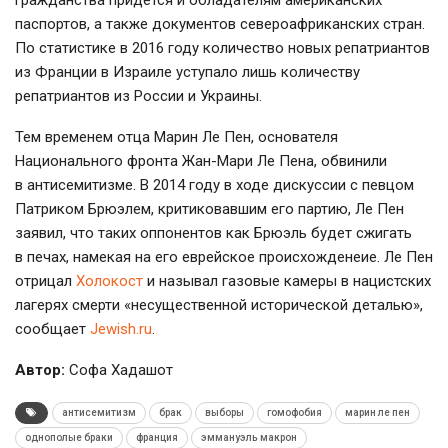
гражданства придется и обладателям американских
паспортов, а также документов североафриканских стран.
По статистике в 2016 году количество новых репатриантов
из Франции в Израиле уступало лишь количеству
репатриантов из России и Украины.
Тем временем отца Марин Ле Пен, основателя
Национального фронта
Жан-Мари
Ле Пена, обвинили
в антисемитизме. В 2014 году в ходе дискуссии с певцом
Патриком Брюэлем, критиковавшим его партию, Ле Пен
заявил, что таких оппонентов как Брюэль будет сжигать
в печах, намекая на его еврейское происхожденеие. Ле Пен
отрицал
Холокост
и называл газовые камеры в нацистских
лагерях смерти «несущественной исторической деталью»,
сообщает
Jewish.ru
.
Автор:
Софа Хадашот
антисемитизм
брак
выборы
гомофобия
марин ле пен
однополые браки
франция
эммануэль макрон