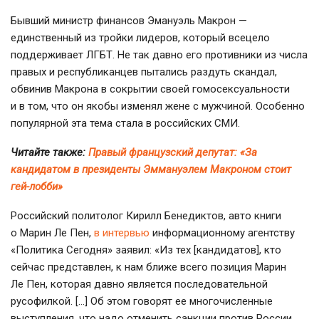
Бывший министр финансов Эмануэль Макрон —
единственный из тройки лидеров, который всецело
поддерживает ЛГБТ. Не так давно его противники из числа
правых и республиканцев пытались раздуть скандал,
обвинив Макрона в сокрытии своей гомосексуальности
и в том, что он якобы изменял жене с мужчиной. Особенно
популярной эта тема стала в российских СМИ.
Читайте также:
Правый французский депутат: «За
кандидатом в президенты Эммануэлем Макроном стоит
гей-лобби»
Российский политолог Кирилл Бенедиктов, авто книги
о Марин Ле Пен,
в интервью
информационному агентству
«Политика Сегодня» заявил: «Из тех [кандидатов], кто
сейчас представлен, к нам ближе всего позиция Марин
Ле Пен, которая давно является последовательной
русофилкой. […] Об этом говорят ее многочисленные
выступления, что надо отменить санкции против России,