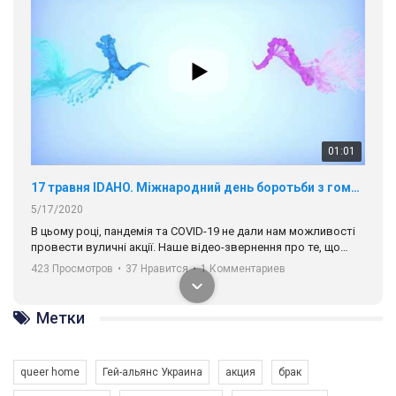
01:01
17 травня IDAHO. Міжнародний день боротьби з гомофобією трансфобією і біфобія.
5/17/2020
В цьому році, пандемія та COVІD-19 не дали нам можливості
провести вуличні акції. Наше відео-звернення про те, що
навіть коли ми у різних містах та не можемо зустрінеться, ми
423 Просмотров
•
37 Нравится
•
1 Комментариев
разом. Ми закликаємо всіх хто поділяє цінності рівності та
солідарності, приєднатися до нас. Регіональні підрозділи
ГАУ є в 16 областях України.
Метки
Разом наш голос лунає гучніше!
queer home
Гей-альянс Украина
акция
брак