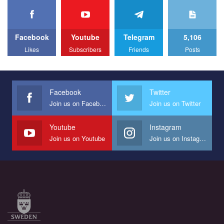
We appeal to your support and ask to help us implement our plan
to combat violence against LGBT people in Ukraine.
Facebook
Youtube
Telegram
5,106
All you have to do is to press "Like" below the video.
Likes
Subscribers
Friends
Posts
Эмоционально сильный ролик от команды "Гей-альянс
Украина", который принимает участие в конкурсе
международной организации PACT на лучший ролик,
представляющий программу развития организации.
Facebook
Twitter
Join us on Facebook
Join us on Twitter
Мы просим вас поддержать нас и помочь нам реализовать
наш план по борьбе с насилием и дискриминацией на почве
СОГИ в Украине.
Youtube
Instagram
Join us on Youtube
Join us on Instagram
Все, что вам нужно сделать - это зайти на наш канал YouTube
по этой ссылке и поставить лайк под видео.