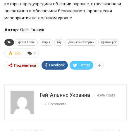
которых предупредили об акции заранее, отреагировали
оперативно и обеспечили безопасность проведения
мероприятия на должном уровне.
Автор:
Олег Ткачук
queer home
акция
гау
день конституции
кривой рог
925
0
Facebook
Twitter
Поделиться
Гей-Альянс Украина
4596 Posts
0 Comments