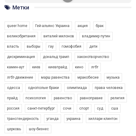
ГАУ є в 16 областях України.
Метки
Разом наш голос лунає гучніше!
queer home
Гей-альянс Украина
акция
брак
великобритания
виталий милонов
владимир путин
власть
выборы
гау
гомофобия
дети
дискриминация
дональд трамп
законотворчество
камин-аут
киев
киевпрайд
кино
лгбт
00:58
лгбт-движение
марш равенства
мракобесие
музыка
Зупинимо насильство проти ЛГБТ в Україні! Stop violence against LGBT in Ukraine!
одесса
однополые браки
олимпиада
права человека
6/30/2017
Емоційний та вражаючий промо-ролік на конкурс PACT, який
прайд
психология
равенство
равноправие
религия
представляє програму "Гей-альянс Україна" з протидії
насильству проти ЛГБТ в Україні.
россия
санкт-петербург
сочи
спорт
суд
сша
1.9K Просмотров
•
226 Нравится
•
5 Комментариев
Ми просимо вашої підтримки, щоб реалізувати нашу
трансгендерность
уганда
украина
хиллари клинтон
програму з боротьби з насильством проти ЛГБТ в Україні.
церковь
шоу-бизнес
Якщо ти хочеш підтримати нас - просто натисни "лайк" під