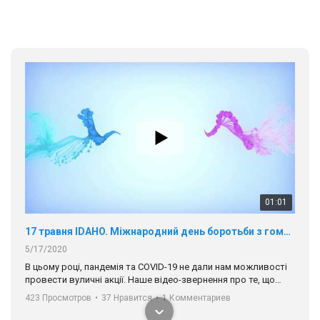
01:01
17 травня IDAHO. Міжнародний день боротьби з гомофобією трансфобією і біфобія.
5/17/2020
В цьому році, пандемія та COVІD-19 не дали нам можливості
провести вуличні акції. Наше відео-звернення про те, що
навіть коли ми у різних містах та не можемо зустрінеться, ми
423 Просмотров
•
37 Нравится
•
1 Комментариев
разом. Ми закликаємо всіх хто поділяє цінності рівності та
солідарності, приєднатися до нас. Регіональні підрозділи