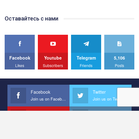
відео.
Team of Gay Alliance Ukraine participates in a competition for the
Оставайтесь с нами
best video, representing programme for the development of
organization. The competition is organized by inetrnational
organization PACT.
We appeal to your support and ask to help us implement our plan
to combat violence against LGBT people in Ukraine.
Facebook
Youtube
Telegram
5,106
All you have to do is to press "Like" below the video.
Likes
Subscribers
Friends
Posts
Эмоционально сильный ролик от команды "Гей-альянс
Украина", который принимает участие в конкурсе
международной организации PACT на лучший ролик,
представляющий программу развития организации.
Facebook
Twitter
Join us on Facebook
Join us on Twitter
Мы просим вас поддержать нас и помочь нам реализовать
наш план по борьбе с насилием и дискриминацией на почве
СОГИ в Украине.
Youtube
Instagram
Join us on Youtube
Join us on Instagram
Все, что вам нужно сделать - это зайти на наш канал YouTube
по этой ссылке и поставить лайк под видео.