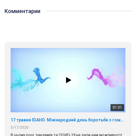
01:01
Комментарии
17 травня IDAHO. Міжнародний день боротьби з гомофобією трансфобією і біфобія.
5/17/2020
В цьому році, пандемія та COVІD-19 не дали нам можливості
провести вуличні акції. Наше відео-звернення про те, що
навіть коли ми у різних містах та не можемо зустрінеться, ми
423 Просмотров
•
37 Нравится
•
1 Комментариев
разом. Ми закликаємо всіх хто поділяє цінності рівності та
солідарності, приєднатися до нас. Регіональні підрозділи
ГАУ є в 16 областях України.
Разом наш голос лунає гучніше!
00:58