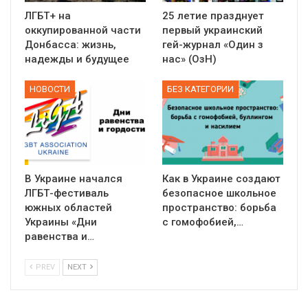
ЛГБТ+ на
25 летие празднует
оккупированной части
первый украинский
Донбасса: жизнь,
гей-журнал «Один з
надежды и будущее
нас» (ОзН)
НОВОСТИ
БЕЗ КАТЕГОРИИ
В Украине начался
Как в Украине создают
ЛГБТ-фестиваль
безопасное школьное
южных областей
пространство: борьба
Украины «Дни
с гомофобией,…
равенства и…
PREV
NEXT