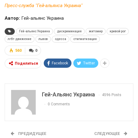
Пресс-служба "Гей-альянса Украина"
Автор:
Гей-альянс Украина
Гей-альянс Украина
дискриминация
житомир
кривой рог
лгбт-движение
львов
одесса
стигматизация
560
0
Facebook
Twitter
Поделиться
Гей-Альянс Украина
4596 Posts
0 Comments
ПРЕДИДУЩЕЕ
СЛЕДУЮЩЕЕ