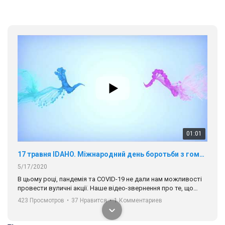
01:01
17 травня IDAHO. Міжнародний день боротьби з гомофобією трансфобією і біфобія.
5/17/2020
В цьому році, пандемія та COVІD-19 не дали нам можливості
провести вуличні акції. Наше відео-звернення про те, що
навіть коли ми у різних містах та не можемо зустрінеться, ми
423 Просмотров
•
37 Нравится
•
1 Комментариев
разом. Ми закликаємо всіх хто поділяє цінності рівності та
солідарності, приєднатися до нас. Регіональні підрозділи
ГАУ є в 16 областях України.