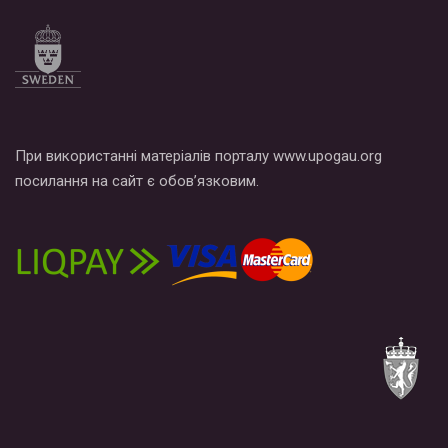
При використанні матеріалів порталу www.upogau.org
посилання на сайт є обов’язковим.