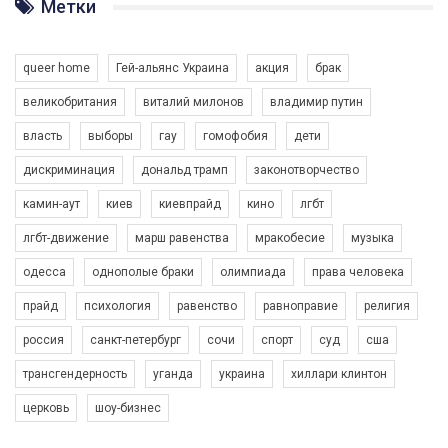
Метки
Разом наш голос лунає гучніше!
queer home
Гей-альянс Украина
акция
брак
великобритания
виталий милонов
владимир путин
власть
выборы
гау
гомофобия
дети
дискриминация
дональд трамп
законотворчество
камин-аут
киев
киевпрайд
кино
лгбт
00:58
лгбт-движение
марш равенства
мракобесие
музыка
Зупинимо насильство проти ЛГБТ в Україні! Stop violence against LGBT in Ukraine!
одесса
однополые браки
олимпиада
права человека
6/30/2017
Емоційний та вражаючий промо-ролік на конкурс PACT, який
прайд
психология
равенство
равноправие
религия
представляє програму "Гей-альянс Україна" з протидії
насильству проти ЛГБТ в Україні.
россия
санкт-петербург
сочи
спорт
суд
сша
1.9K Просмотров
•
226 Нравится
•
5 Комментариев
Ми просимо вашої підтримки, щоб реалізувати нашу
трансгендерность
уганда
украина
хиллари клинтон
програму з боротьби з насильством проти ЛГБТ в Україні.
церковь
шоу-бизнес
Якщо ти хочеш підтримати нас - просто натисни "лайк" під
відео.