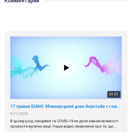
Комментарии
01:01
17 травня IDAHO. Міжнародний день боротьби з гомофобією трансфобією і біфобія.
5/17/2020
В цьому році, пандемія та COVІD-19 не дали нам можливості
провести вуличні акції. Наше відео-звернення про те, що
навіть коли ми у різних містах та не можемо зустрінеться, ми