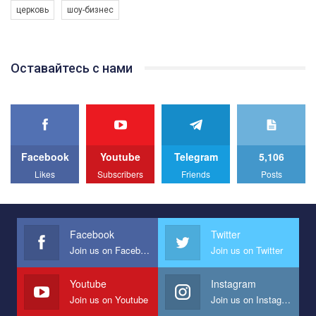
церковь
шоу-бизнес
Якщо ти хочеш підтримати нас - просто натисни "лайк" під
відео.
Team of Gay Alliance Ukraine participates in a competition for the
Оставайтесь с нами
best video, representing programme for the development of
organization. The competition is organized by inetrnational
organization PACT.
We appeal to your support and ask to help us implement our plan
to combat violence against LGBT people in Ukraine.
Facebook
Youtube
Telegram
5,106
All you have to do is to press "Like" below the video.
Likes
Subscribers
Friends
Posts
Эмоционально сильный ролик от команды "Гей-альянс
Украина", который принимает участие в конкурсе
международной организации PACT на лучший ролик,
представляющий программу развития организации.
Facebook
Twitter
Join us on Facebook
Join us on Twitter
Мы просим вас поддержать нас и помочь нам реализовать
наш план по борьбе с насилием и дискриминацией на почве
СОГИ в Украине.
Youtube
Instagram
Join us on Youtube
Join us on Instagram
Все, что вам нужно сделать - это зайти на наш канал YouTube
по этой ссылке и поставить лайк под видео.