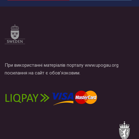
При використанні матеріалів порталу www.upogau.org
посилання на сайт є обов’язковим.