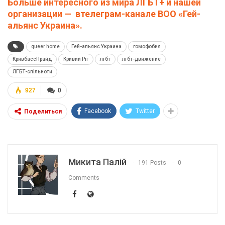
Больше интересного из мира ЛГБТ+ и нашей
организации — втелеграм-канале ВОО «Гей-
альянс Украина».
queer home
Гей-альянс Украина
гомофобия
КривбассПрайд
Кривий Ріг
лгбт
лгбт-движение
ЛГБТ-спільноти
927
0
Facebook
Twitter
Поделиться
Микита Палій
191 Posts
0
Comments