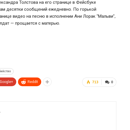
ксандра Толстова на его странице в Фейсбуке
 там десятки сообщений ежедневно. По горькой
анице видео на песню в исполнении Ани Лорак "Мальви",
олдат — прощается с матерью.
бийство
Google+
ReddIt
713
0
6