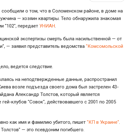
 сообщили о том, что в Соломенском районе, в доме на
мужчина — хозяин квартиры. Тело обнаружила знакомая
и "102", передает
УНИАН
.
ицинской экспертизы смерть была насильственной — от
и", — заявил представитель ведомства
"Комсомольской
ело, ведется следствие.
сылаясь на неподтвержденные данные, распространил
иева возле подъезда своего дома был застрелен 43-
айдана Александр Толстов, который является
гей-клубов "Совок", действовавшего с 2001 по 2005
авно как имя и фамилию убитого, пишет
"КП в Украине"
.
 Толстов" — это псевдоним погибшего.