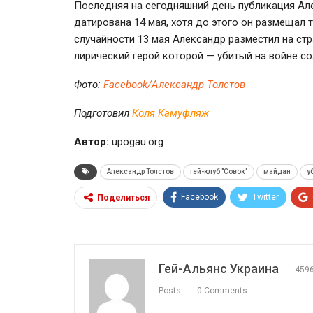
Последняя на сегодняшний день публикация Але
датирована 14 мая, хотя до этого он размещал
случайности 13 мая Александр разместил на стр
лирический герой которой — убитый на войне с
Фото:
Facebook/Александр Толстов
Подготовил
Коля Камуфляж
Автор:
upogau.org
Александр Толстов
гей-клуб "Совок"
майдан
у
Facebook
Twitter
Поделиться
Гей-Альянс Украина
459
Posts
0 Comments