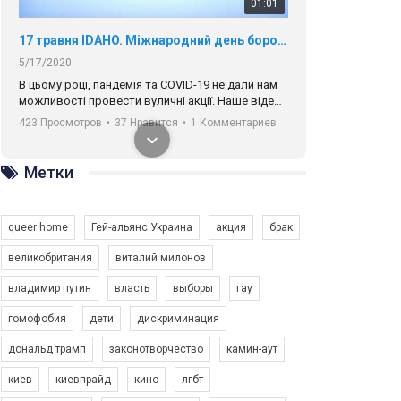
01:01
17 травня IDAHO. Міжнародний день боротьби з гомофобією трансфобією і біфобія.
5/17/2020
В цьому році, пандемія та COVІD-19 не дали нам
можливості провести вуличні акції. Наше відео-
звернення про те, що навіть коли ми у різних
423 Просмотров
•
37 Нравится
•
1 Комментариев
містах та не можемо зустрінеться, ми разом. Ми
закликаємо всіх хто поділяє цінності рівності та
солідарності, приєднатися до нас. Регіональні
Метки
підрозділи ГАУ є в 16 областях України.
Разом наш голос лунає гучніше!
queer home
Гей-альянс Украина
акция
брак
великобритания
виталий милонов
владимир путин
власть
выборы
гау
00:58
гомофобия
дети
дискриминация
дональд трамп
законотворчество
камин-аут
Зупинимо насильство проти ЛГБТ в Україні! Stop violence against LGBT in Ukraine!
6/30/2017
киев
киевпрайд
кино
лгбт
Емоційний та вражаючий промо-ролік на