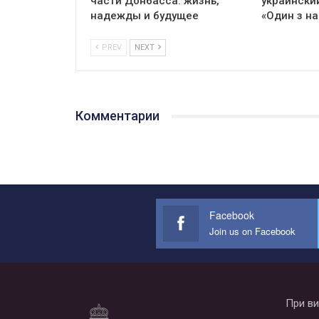
части Донбасса: жизнь,
украински
надежды и будущее
«Один з на
PREV
NEXT
Комментарии
Facebook
Join us on Facebook
При ви