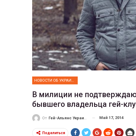
ФОТО
Прайд в Тель-Авиве собрал 
тысяч участников
ГЕЙ-АЛЬЯНС УКРАИНА
Июн 10, 2017
0
НОВОСТИ ОБ УКРАИНЕ
В милиции не подтверждают
бывшего владельца гей-клу
Май 17, 2014
От
Гей-Альянс Украина
Поделиться