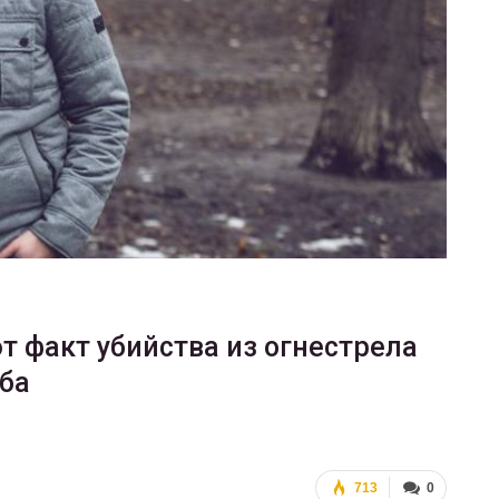
ФОТО
200
Военнослужащие-трансгендеры
ГЕЙ-АЛЬЯНС УКРАИНА
Июл 27, 2017
0
 факт убийства из огнестрела
ба
713
0