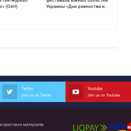
й гей-журнал
фестиваль южных областей
с» (ОзН)
Украины «Дни равенства и…
Twitter
Youtube
Join us on Twitter
Join us on Youtube
користанні матеріалів