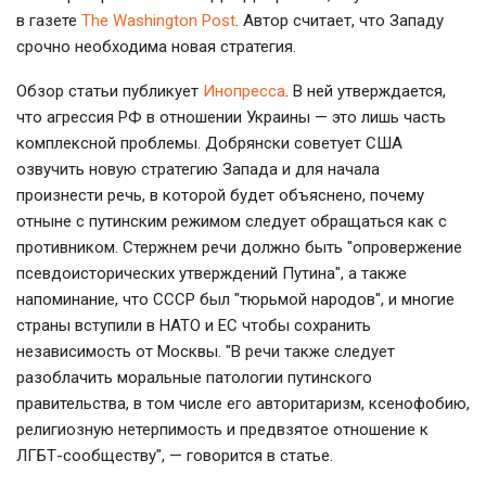
в газете
The Washington Post
. Автор считает, что Западу
срочно необходима новая стратегия.
Обзор статьи публикует
Инопресса
. В ней утверждается,
что агрессия РФ в отношении Украины — это лишь часть
комплексной проблемы.
Добрянски советует США
озвучить новую стратегию Запада и для начала
произнести речь, в которой будет объяснено, почему
отныне с путинским режимом следует обращаться как с
противником. Стержнем речи должно быть "опровержение
псевдоисторических утверждений Путина", а также
напоминание, что СССР был "тюрьмой народов", и многие
страны вступили в НАТО и ЕС чтобы сохранить
независимость от Москвы. "В речи также следует
разоблачить моральные патологии путинского
правительства, в том числе его авторитаризм, ксенофобию,
религиозную нетерпимость и предвзятое отношение к
ЛГБТ-сообществу", — говорится в статье.