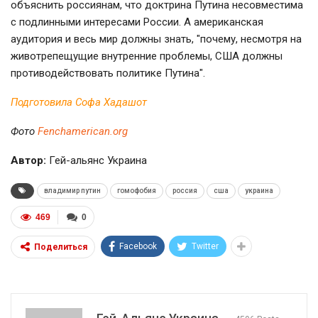
объяснить россиянам, что доктрина Путина несовместима
с подлинными интересами России. А американская
аудитория и весь мир должны знать, "почему, несмотря на
животрепещущие внутренние проблемы, США должны
противодействовать политике Путина".
Подготовила Софа Хадашот
Фото
F
enchamerican.org
Автор:
Гей-альянс Украина
владимир путин
гомофобия
россия
сша
украина
469
0
Facebook
Twitter
Поделиться