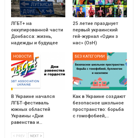
ЛГБТ+ на
25 летие празднует
оккупированной части
первый украинский
Донбасса: жизнь,
гей-журнал «Один з
надежды и будущее
нас» (ОзН)
НОВОСТИ
БЕЗ КАТЕГОРИИ
В Украине начался
Как в Украине создают
ЛГБТ-фестиваль
безопасное школьное
южных областей
пространство: борьба
Украины «Дни
с гомофобией,…
равенства и…
PREV
NEXT