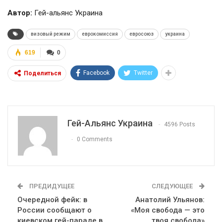
Автор:
Гей-альянс Украина
визовый режим
еврокомиссия
евросоюз
украина
619
0
Facebook
Twitter
Поделиться
Гей-Альянс Украина
4596 Posts
0 Comments
ПРЕДИДУЩЕЕ
СЛЕДУЮЩЕЕ
Очередной фейк: в
Анатолий Ульянов:
России сообщают о
«Моя свобода — это
киевском гей-параде в
твоя свобода»