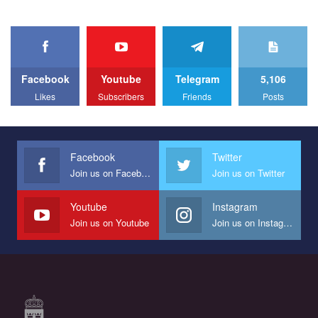
organization. The competition is organized by inetrnational
organization PACT.
We appeal to your support and ask to help us implement our plan
to combat violence against LGBT people in Ukraine.
Facebook
Youtube
Telegram
5,106
All you have to do is to press "Like" below the video.
Likes
Subscribers
Friends
Posts
Эмоционально сильный ролик от команды "Гей-альянс
Украина", который принимает участие в конкурсе
международной организации PACT на лучший ролик,
представляющий программу развития организации.
Facebook
Twitter
Join us on Facebook
Join us on Twitter
Мы просим вас поддержать нас и помочь нам реализовать
наш план по борьбе с насилием и дискриминацией на почве
СОГИ в Украине.
Youtube
Instagram
Join us on Youtube
Join us on Instagram
Все, что вам нужно сделать - это зайти на наш канал YouTube
по этой ссылке и поставить лайк под видео.