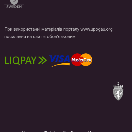
При використанні матеріалів порталу www.upogau.org
посилання на сайт є обов’язковим.