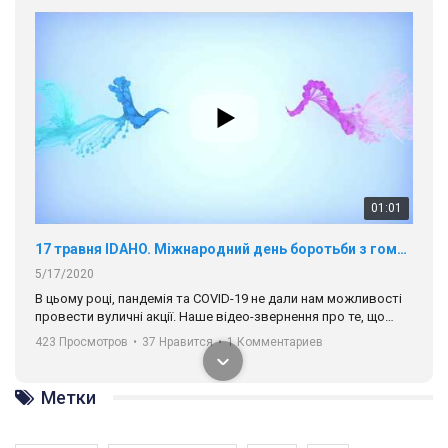
01:01
17 травня IDAHO. Міжнародний день боротьби з гомофобією трансфобією і біфобія.
5/17/2020
В цьому році, пандемія та COVІD-19 не дали нам можливості
провести вуличні акції. Наше відео-звернення про те, що
навіть коли ми у різних містах та не можемо зустрінеться, ми
423 Просмотров
•
37 Нравится
•
1 Комментариев
разом. Ми закликаємо всіх хто поділяє цінності рівності та
солідарності, приєднатися до нас. Регіональні підрозділи
ГАУ є в 16 областях України.
Метки
Разом наш голос лунає гучніше!