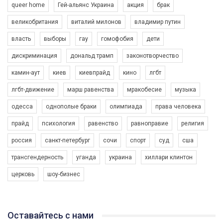
queer home
Гей-альянс Украина
акция
брак
великобритания
виталий милонов
владимир путин
власть
выборы
гау
гомофобия
дети
дискриминация
дональд трамп
законотворчество
камин-аут
киев
киевпрайд
кино
лгбт
00:58
лгбт-движение
марш равенства
мракобесие
музыка
Зупинимо насильство проти ЛГБТ в Україні! Stop violence against LGBT in Ukraine!
одесса
однополые браки
олимпиада
права человека
6/30/2017
Емоційний та вражаючий промо-ролік на конкурс PACT, який
прайд
психология
равенство
равноправие
религия
представляє програму "Гей-альянс Україна" з протидії
насильству проти ЛГБТ в Україні.
россия
санкт-петербург
сочи
спорт
суд
сша
1.9K Просмотров
•
226 Нравится
•
5 Комментариев
Ми просимо вашої підтримки, щоб реалізувати нашу
трансгендерность
уганда
украина
хиллари клинтон
програму з боротьби з насильством проти ЛГБТ в Україні.
церковь
шоу-бизнес
Якщо ти хочеш підтримати нас - просто натисни "лайк" під
відео.
Team of Gay Alliance Ukraine participates in a competition for the
Оставайтесь с нами
best video, representing programme for the development of