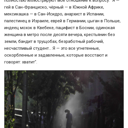
полностью иллюстрируют моё отношение к вопросу: "Я —
гей в Сан-Франциско, чёрный — в Южной Африке,
мексикашка — в Сан-Исидро, анархист в Испании,
палестинец в Израиле, еврей в Германии, цыган в Польше,
индеец мохок в Квебеке, пацифист в Боснии, одинокая
женщина в метро после десяти вечера, крестьянин без
земли, бандит в трущобах, безработный рабочий,
несчастливый студент… Я — это все угнетенные,
оскорбленные и задавленные, которые восстают и
говорят: хватит".