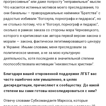
прогрессивные" или даже попросту "неправильные" мысли.
Что касается истинных мотивов моего преследования, то
они банальны — праворадикальные наёмники "Братства" с
радостью избивали "богохула, порнографа и пидараса", но
не столько потому, что я "богохул, порнограф и пидарас",
сколько в рамках заказа со стороны мэра Черновецкого,
которого я критиковал как автора первой версии закона о
морали — закона, фактически легитимировавшего цензуру
в Украине. Иными словами, меня преследовали за
политическое мнение, а не за мою культурную
деятельность, хотя последняя в значительной степени
поспособствовала мотивации "неизвестных христиан".
Благодаря вашей откровенной поддержке ЛГБТ вас
часто ошибочно или умышленно, в целях
дискредитации, причисляют к сообществу. До какой
степени вы сами готовы консолидироваться с ним?
Отвечу словами Субкоманданте Маркоса, которые