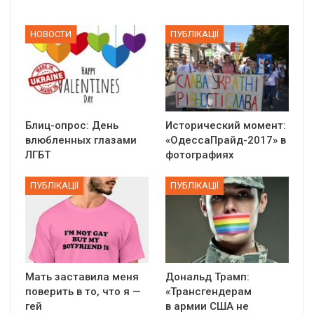
НОВОСТИ
ПУБЛІКАЦІЇ
Блиц-опрос: День
Исторический момент:
влюбленных глазами
«ОдессаПрайд-2017» в
ЛГБТ
фотографиях
ПУБЛІКАЦІЇ
ПУБЛІКАЦІЇ
Мать заставила меня
Дональд Трамп:
поверить в то, что я —
«Трансгендерам
гей
в армии США не