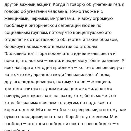
другой важный акцент. Когда я говорю об угнетении гея, я
говорю об угнетении человека. Точно так же и с
женщинами, чёрными, мигрантами… Я вижу огромную
проблему в риторической сегрегации людей по
социальным группам, потому что концептуально это
отделяет их от остального общества, и таким образом,
блокирует возможность эмпатии со стороны
"большинства". Пора покончить с идеей меньшинств и
понять, что все мы — люди, и люди могут быть разными. У
всех нас при этом одна проблема — кого-то репрессируют
за то, что ему нравятся люди "неправильного" пола,
другого недооценивают, потому что он — женщина,
третьего считают глупым из-за цвета кожи, а пятого
принуждают вкалывать на шахте, хотя, быть может, он
хотел бы заниматься чем-то другим, но надо как-то
кормить детей. Мы все — объекты репрессии, и потому нам
нужно солидаризироваться в борьбе с угнетением. Моя
свобода — это твоя свобода, и пока ты несвободен — я
несвободен.