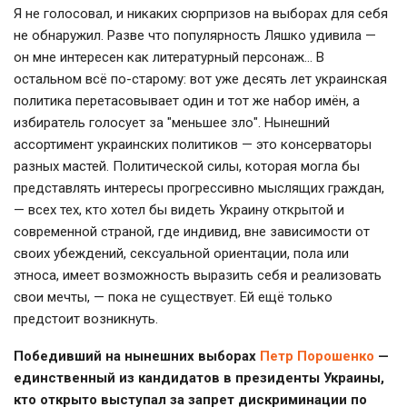
Я не голосовал, и никаких сюрпризов на выборах для себя
не обнаружил. Разве что популярность Ляшко удивила —
он мне интересен как литературный персонаж… В
остальном всё по-старому: вот уже десять лет украинская
политика перетасовывает один и тот же набор имён, а
избиратель голосует за "меньшее зло". Нынешний
ассортимент украинских политиков — это консерваторы
разных мастей. Политической силы, которая могла бы
представлять интересы прогрессивно мыслящих граждан,
— всех тех, кто хотел бы видеть Украину открытой и
современной страной, где индивид, вне зависимости от
своих убеждений, сексуальной ориентации, пола или
этноса, имеет возможность выразить себя и реализовать
свои мечты, — пока не существует. Ей ещё только
предстоит возникнуть.
Победивший на нынешних выборах
Петр Порошенко
—
единственный из кандидатов в президенты Украины,
кто открыто выступал за запрет дискриминации по