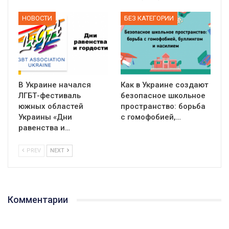
НОВОСТИ
БЕЗ КАТЕГОРИИ
В Украине начался
Как в Украине создают
ЛГБТ-фестиваль
безопасное школьное
южных областей
пространство: борьба
Украины «Дни
с гомофобией,…
равенства и…
PREV
NEXT
Комментарии
01:01
17 травня IDAHO. Міжнародний день боротьби з гомофобією трансфобією і біфобія.