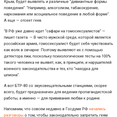
Крым, будет выявлять и различные "дивиантные формы
поведения": "Например, алкоголизм, табакокурение,
наркомания или асоциальное поведение в любой форме".
А еще — отсеет геев.
"В РФ уже давно идет "сафари на гомосексуалистов" —
пишет газета. — В чисто мужской среде, которой является
российская армия, гомосексуалист будет себя чувствовать
как волк в овчарне. Поэтому выявляют их с помощью
детектора лжи, поскольку психологические тесты на 100%
такого человека не выявят, как, в принципе, и нарушителей
военного законодательства и тех, кто "находка для
шпиона".
А вот БТР-80 со звуковещательными станциями, скорее
всего, будет предназначен для ведения пропагандистской
работы, а именно — для прививания любви к родине.
Напомним, что совсем недавно в Госдуме РФ
начались
разговоры
о том, чтобы законодательно запретить геям