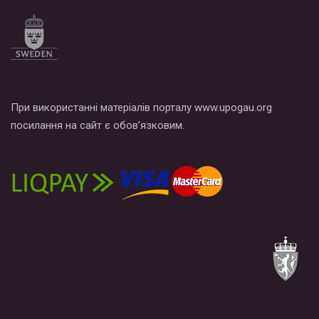
При використанні матеріалів порталу www.upogau.org
посилання на сайт є обов’язковим.