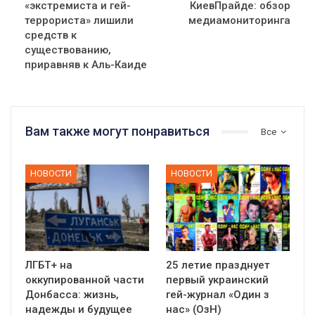
«экстремиста и гей-
КиевПрайде: обзор
террориста» лишили
медиамониторинга
средств к
существованию,
приравняв к Аль-Каиде
Вам также могут понравиться
Все
НОВОСТИ
НОВОСТИ
ЛГБТ+ на
25 летие празднует
оккупированной части
первый украинский
Донбасса: жизнь,
гей-журнал «Один з
надежды и будущее
нас» (ОзН)