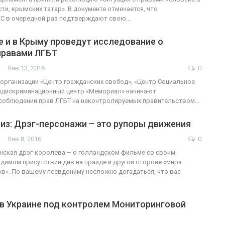
ти, крымских татар». В документе отмечается, что
ЕС в очередной раз подтверждают свою…
 и в Крыму проведут исследование о
правами ЛГБТ
Янв 13, 2016
0
рганизации «Центр гражданских свобод», «Центр Социальное
тидискриминационный центр «Мемориал» начинают
 соблюдении прав ЛГБТ на неконтролируемых правительством…
из: Дрэг-персонажи – это рупоры движения
Янв 8, 2016
0
нская дрэг-королева – о голландском фильме со своим
одимом присутствии див на прайде и другой стороне «мира
ов». По вашему псевдониму несложно догадаться, что вас
 в Украине под контролем Мониторинговой