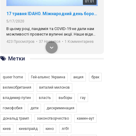
01:01
17 травня IDAHO. Міжнародний день боротьби з гомофобією трансфобією і біфобія.
5/17/2020
В цьому році, пандемія та COVІD-19 не дали нам
можливості провести вуличні акції. Наше відео-
звернення про те, що навіть коли ми у різних
423 Просмотров
•
37 Нравится
•
1 Комментариев
містах та не можемо зустрінеться, ми разом. Ми
закликаємо всіх хто поділяє цінності рівності та
солідарності, приєднатися до нас. Регіональні
Метки
підрозділи ГАУ є в 16 областях України.
Разом наш голос лунає гучніше!
queer home
Гей-альянс Украина
акция
брак
великобритания
виталий милонов
владимир путин
власть
выборы
гау
00:58
гомофобия
дети
дискриминация
дональд трамп
законотворчество
камин-аут
Зупинимо насильство проти ЛГБТ в Україні! Stop violence against LGBT in Ukraine!
6/30/2017
киев
киевпрайд
кино
лгбт
Емоційний та вражаючий промо-ролік на