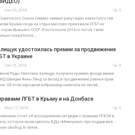
(ВИДЕО)
Сен 20, 2018
0
ФОТО
Советского Союза Симеиз заимел репутацию известного гей-
ексии Крыма сюда на отдых массово приезжали ЛГБТ из
В Берлине отпраздновали
 стран бывшего СССР. И хотя после 2014-го поток таких
ельно сократился,…
ндеры
легализацию гей-браков
алищук удостоилась премии за продвижение
ГЕЙ-АЛЬЯНС УКРАИНА
0
Июл 2, 2017
0
БТ в Украине
Сен 13, 2016
0
вной Рады Светлана Залищук получила премию фонда имени
ИД Швеции Анны Линд за вклад в продвижение равных прав
ине. Об этом народная избранница написала на своей…
правами ЛГБТ в Крыму и на Донбасе
Июн 17, 2016
0
бликован отчет об исследовании ситуации с правами ЛГБТИ в
басе, которое проводилось АДЦ «Мемориал» при поддержке
ких свобод. В связи…