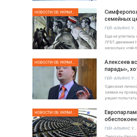
Симферопол
НОВОСТИ ОБ УКРАИНЕ
семейных ц
ГЕЙ-АЛЬЯНС УКРАИНА
Еще не улеглись
ЛГБТ-движения 
несколько «гей-
Алексеев вс
НОВОСТИ ОБ УКРАИНЕ
парады», хо
ГЕЙ-АЛЬЯНС УКРАИНА
Одиозная личнос
заявки на прове
решил попытать
Европарлам
НОВОСТИ ОБ УКРАИНЕ
обеспокоен
ГЕЙ-АЛЬЯНС УКРАИНА
Депутаты Европа