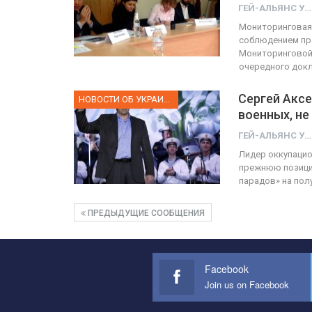
ГЕЙ-АЛЬЯНС УКРАИНА
Мониторинговая 
соблюдением пра
Мониторинговой 
очередного док
Сергей Аксе
НОВОСТИ ОБ УКРАИНЕ
военных, не
ГЕЙ-АЛЬЯНС УКРАИНА
Лидер оккупацио
прежнюю позицию
парадов» на пол
ПРЕДЫДУЩИЕ СООБЩЕНИЯ
Facebook
Join us on Facebook