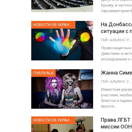
Крыму, в частнос
парламентарии 
На Донбассе
НОВОСТИ ОБ УКРАИНЕ
ситуации с 
ГЕЙ-АЛЬЯНС УКРАИНА
Правозащитные о
Действие» и ан
исследование о
Жанна Симе
ПУБЛІКАЦІЇ
ГЕЙ-АЛЬЯНС УКРАИНА
Известная украи
участием, необх
блесток и парик
многое…
Права ЛГБТ
НОВОСТИ ОБ УКРАИНЕ
миссии ООН