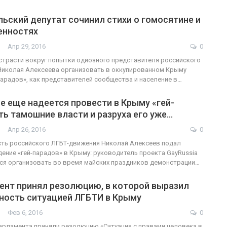
ьский депутат сочинил стихи о гомосятине и
енностях
Апр 29, 2016
0
 страсти вокруг попытки одиозного представителя российского
Николая Алексеева организовать в оккупированном Крыму
парадов», как представителей сообщества и население в…
е еще надеется провести в Крыму «гей-
ть тамошние власти и разруха его уже…
Апр 26, 2016
0
ть российского ЛГБТ-движения Николай Алексеев подал
дение «гей-парадов» в Крыму: руководитель проекта GayRussia
ся организовать во время майских праздников демонстрации…
ент принял резолюцию, в которой выразил
ность ситуацией ЛГБТИ в Крыму
Фев 6, 2016
0
рламента приняли резолюцию «Ситуация с правами человека в