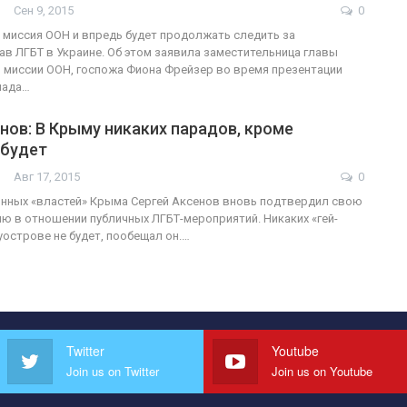
Сен 9, 2015
0
миссия ООН и впредь будет продолжать следить за
в ЛГБТ в Украине. Об этом заявила заместительница главы
миссии ООН, госпожа Фиона Фрейзер во время презентации
лада…
нов: В Крыму никаких парадов, кроме
 будет
Авг 17, 2015
0
нных «властей» Крыма Сергей Аксенов вновь подтвердил свою
 в отношении публичных ЛГБТ-мероприятий. Никаких «гей-
уострове не будет, пообещал он.…
Twitter
Youtube
Join us on Twitter
Join us on Youtube