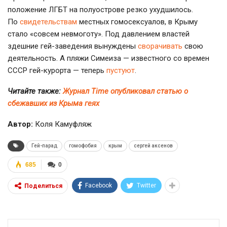
положение ЛГБТ на полуострове резко ухудшилось.
По
свидетельствам
местных гомосексуалов, в Крыму
стало «совсем невмоготу». Под давлением властей
здешние
гей-заведения
вынуждены
сворачивать
свою
деятельность. А пляжи Симеиза — известного со времен
СССР
гей-курорта
— теперь
пустуют
.
Читайте также:
Журнал Time опубликовал статью о
сбежавших из Крыма геях
Автор:
Коля Камуфляж
Гей-парад
гомофобия
крым
сергей аксенов
685
0
Facebook
Twitter
Поделиться