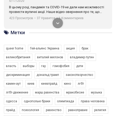
5/17/2020
В цьому році, пандемія та COVІD-19 не дали нам можливості
провести вуличні акції. Наше відео-звернення про те, що
навіть коли ми у різних містах та не можемо зустрінеться, ми
423 Просмотров
•
37 Нравится
•
1 Комментариев
разом. Ми закликаємо всіх хто поділяє цінності рівності та
солідарності, приєднатися до нас. Регіональні підрозділи
ГАУ є в 16 областях України.
Метки
Разом наш голос лунає гучніше!
queer home
Гей-альянс Украина
акция
брак
великобритания
виталий милонов
владимир путин
власть
выборы
гау
гомофобия
дети
дискриминация
дональд трамп
законотворчество
камин-аут
киев
киевпрайд
кино
лгбт
00:58
лгбт-движение
марш равенства
мракобесие
музыка
Зупинимо насильство проти ЛГБТ в Україні! Stop violence against LGBT in Ukraine!
одесса
однополые браки
олимпиада
права человека
6/30/2017
Емоційний та вражаючий промо-ролік на конкурс PACT, який
прайд
психология
равенство
равноправие
религия
представляє програму "Гей-альянс Україна" з протидії