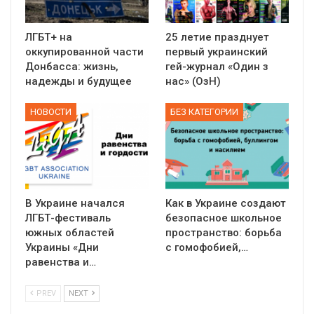
ЛГБТ+ на
25 летие празднует
оккупированной части
первый украинский
Донбасса: жизнь,
гей-журнал «Один з
надежды и будущее
нас» (ОзН)
НОВОСТИ
БЕЗ КАТЕГОРИИ
В Украине начался
Как в Украине создают
ЛГБТ-фестиваль
безопасное школьное
южных областей
пространство: борьба
Украины «Дни
с гомофобией,…
равенства и…
PREV
NEXT