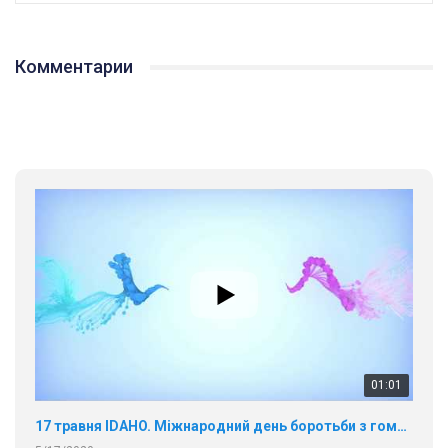
Комментарии
01:01
17 травня IDAHO. Міжнародний день боротьби з гомофобією трансфобією і біфобія.