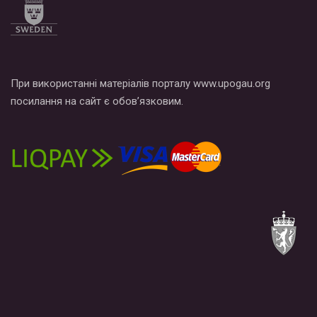
При використанні матеріалів порталу www.upogau.org
посилання на сайт є обов’язковим.