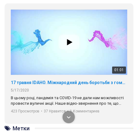
01:01
17 травня IDAHO. Міжнародний день боротьби з гомофобією трансфобією і біфобія.
5/17/2020
В цьому році, пандемія та COVІD-19 не дали нам можливості
провести вуличні акції. Наше відео-звернення про те, що
навіть коли ми у різних містах та не можемо зустрінеться, ми
423 Просмотров
•
37 Нравится
•
1 Комментариев
разом. Ми закликаємо всіх хто поділяє цінності рівності та
солідарності, приєднатися до нас. Регіональні підрозділи
ГАУ є в 16 областях України.
Метки
Разом наш голос лунає гучніше!