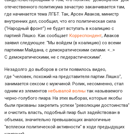
отечественного политикума зачастую заканчивается там,
где начинается тема ЛГБТ. Так, Арсен Аваков, министр
внутренних дел, сообщил, что его политическая сила
("Народный фронт") не будет вступать в коалицию с
партией Ляшко. Как сообщает
Корреспондент
, Аваков
заявил следующее: "Мы войдем (в коалицию) со всеми
партиями Майдана, с демократическими силами. <…>
С демократическими, не с педерастическими".
Незадолго до выборов в сети появилось видео,
где "человек, похожий на представителя партии Ляшко",
занимается сексом с мужчиной. Ролик, несомненно, стал
одним из элементов
небывалой волны
так называемого
черно-голубого пиара. На этих выборах, которые якобы
были призваны закрепить успехи "революции достоинства"
и очистить власть, подобный пиар был задействован в
объемах, значительно превышающих аналогичные
"всплески политической активности" в ходе предыдущих