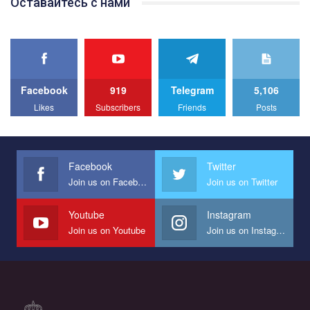
Оставайтесь с нами
best video, representing programme for the development of
organization. The competition is organized by inetrnational
organization PACT.
We appeal to your support and ask to help us implement our plan
to combat violence against LGBT people in Ukraine.
Facebook
919
Telegram
5,106
All you have to do is to press "Like" below the video.
Likes
Subscribers
Friends
Posts
Эмоционально сильный ролик от команды "Гей-альянс
Украина", который принимает участие в конкурсе
международной организации PACT на лучший ролик,
представляющий программу развития организации.
Facebook
Twitter
Join us on Facebook
Join us on Twitter
Мы просим вас поддержать нас и помочь нам реализовать
наш план по борьбе с насилием и дискриминацией на почве
СОГИ в Украине.
Youtube
Instagram
Join us on Youtube
Join us on Instagram
Все, что вам нужно сделать - это зайти на наш канал YouTube
по этой ссылке и поставить лайк под видео.