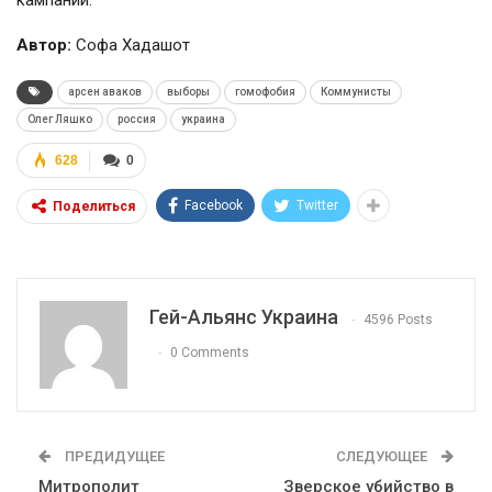
кампаний.
Автор:
Софа Хадашот
арсен аваков
выборы
гомофобия
Коммунисты
Олег Ляшко
россия
украина
628
0
Facebook
Twitter
Поделиться
Гей-Альянс Украина
4596 Posts
0 Comments
ПРЕДИДУЩЕЕ
СЛЕДУЮЩЕЕ
Митрополит
Зверское убийство в