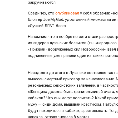
закручиваются.
Среди тех, кто
опубликовал
у себя образчик «но
блоггер Joe.My.God, удостоенный множества инт
«Лучший ЛГБТ-блог».
Напомним, что в ноябре по сети стали распростр
из лидеров луганских боевиков (т.н. «народног
«Призрак» вооруженных сил Новороссии», ввел в
подчиненные уже привели один из таких пригово
Незадолго до этого в Луганске состоялся так 
вынесен смертный приговор за изнасилование. М
резонансных сексистских заявлений, в частнос
«Женщина должна быть хранительницей очага, м
кабаков? Что они могут воспитать? Какой прим
мужу — сиди дома, вышивай крестиком. Патрулю
будут находиться в кабаках, арестовывать. Тог
напекла, отпраздновала 8 марта».