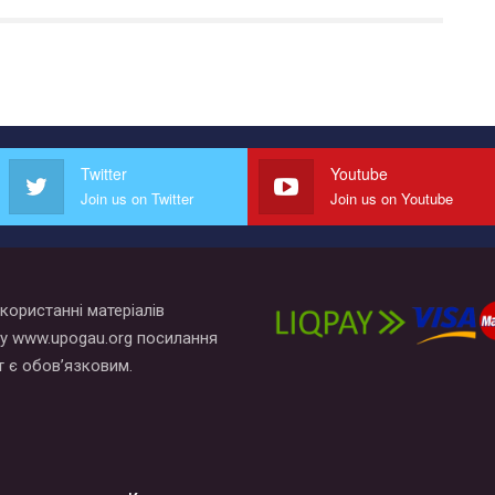
Twitter
Youtube
Join us on Twitter
Join us on Youtube
користанні матеріалів
у www.upogau.org посилання
т є обов’язковим.