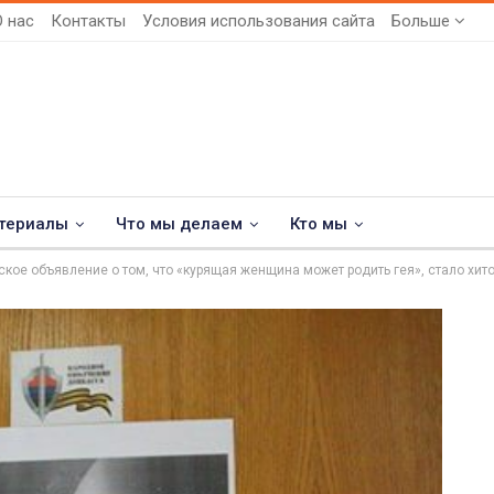
О нас
Контакты
Условия использования сайта
Больше
териалы
Что мы делаем
Кто мы
кое объявление о том, что «курящая женщина может родить гея», стало хи