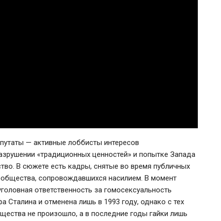
епутаты — активные лоббисты интересов
азрушении «традиционных ценностей» и попытке Запада
во. В сюжете есть кадры, снятые во время публичных
ообщества, сопровождавшихся насилием. В момент
уголовная ответственность за гомосексуальность
 Сталина и отменена лишь в 1993 году, однако с тех
щества не произошло, а в последние годы гайки лишь