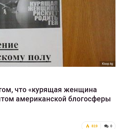
ФОТО
В Берлине отпраздновали
еры
легализацию гей-браков
ГЕЙ-АЛЬЯНС УКРАИНА
Июл 2, 2017
0
Kloop.kg
том, что «курящая женщина
хитом американской блогосферы
819
0