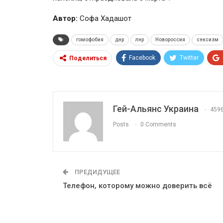
Автор:
Софа Хадашот
гомофобия
днр
лнр
Новороссия
сексизм
Facebook
Twitter
Поделиться
Гей-Альянс Украина
459
Posts
0 Comments
ПРЕДИДУЩЕЕ
Телефон, которому можно доверить всё