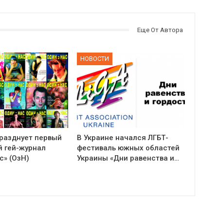
Еще От Автора
НОВОСТИ
празднует первый
В Украине начался ЛГБТ-
й гей-журнал
фестиваль южных областей
с» (ОзН)
Украины «Дни равенства и…