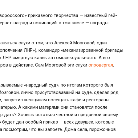
воросского» приказного творчества — известный гей-
ернет-наград и номинаций, в том числе — награды
аняться слухи о том, что Алексей Мозговой, один
о ополчения ЛНР»), командир «механизированной бригады
 ЛНР смертную казнь за гомосексуальность. А его
ров в действие. Сам Мозговой эти слухи
опровергал
.
называемые «народный суд», по итогам которого был
озговой, лично присутствовавший на суде, сделал ряд
ти, запретил женщинам посещать кафе и рестораны:
атерью. А какими матерями они становятся после
ер дать? Хочешь остаться честной и преданной своему
 будет дан особый приказ — всех девушек, которые
да посмотрим, что вы запоете. Дома села, пирожочков