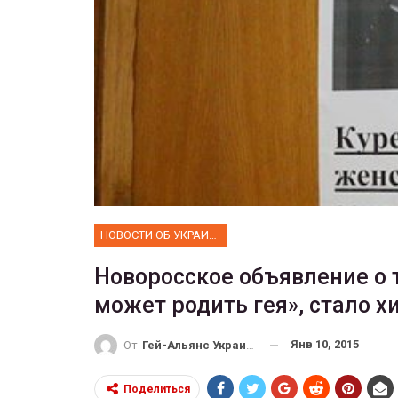
ФОТО
 собрал 200
ников
Военнослужащие-трансгенд
ГЕЙ-АЛЬЯНС УКРАИНА
10, 2017
0
Июл 27, 2017
0
НОВОСТИ ОБ УКРАИНЕ
Новоросское объявление о 
может родить гея», стало 
Янв 10, 2015
От
Гей-Альянс Украина
Поделиться