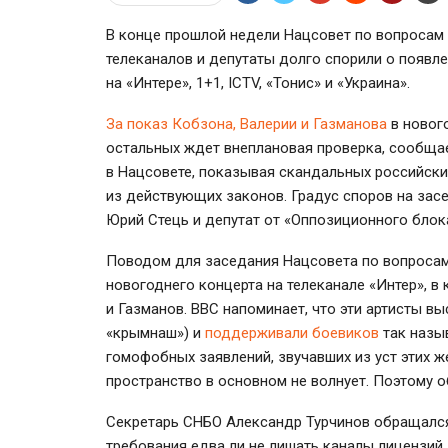
В конце прошлой недели Нацсовет по вопросам 
телеканалов и депутаты долго спорили о появл
на «Интере», 1+1, ICTV, «Тонис» и «Украина».
За показ Кобзона, Валерии и Газманова
в новог
остальных ждет внеплановая проверка, сообщ
в Нацсовете, показывая скандальных российски
из действующих законов. Градус споров на зас
Юрий Стець и депутат от «Оппозиционного блок
Поводом для заседания Нацсовета по вопросам
новогоднего концерта на телеканале «Интер», в
и Газманов. ВВС напоминает, что эти артисты в
«крымнаш») и
поддерживали боевиков
так назы
гомофобных заявлений, звучавших из уст этих ж
пространство в основном не волнует. Поэтому 
Секретарь СНБО Александр Турчинов обращался
требования едва ли не лишать каналы лицензий 