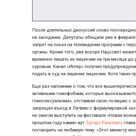
После длительных дискуссий слово поочередно 
на заседание. Депутаты обещали уже в феврале
запрет на показ на телевидении программ с пер
органы. Кроме того, уже вскоре Нацсовет може
временно лишать их лицензии на три месяца до
суровым. Канал «Интер» получил предупреждение
подать в суд на лишение лицензии. Хотя таких 
Еще раз напомним о том, что все вышеперечисл
активными гомофобами, которые высказываются
гомосексуализма», отстаивая свою позицию с з
запрещен въезд в Латвию с формулировкой «из-
не смогли выступить на фестивале «Новая волн
прошлом году камин-аут
Эдгарс Ринкевич
, глав
поговорить на любимую тему. «Этот министр ин