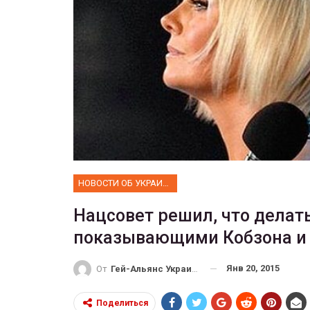
ФОТО
 собрал 200
ников
Военнослужащие-трансгенд
ГЕЙ-АЛЬЯНС УКРАИНА
10, 2017
0
Июл 27, 2017
0
НОВОСТИ ОБ УКРАИНЕ
Нацсовет решил, что делат
показывающими Кобзона и
Янв 20, 2015
От
Гей-Альянс Украина
Поделиться