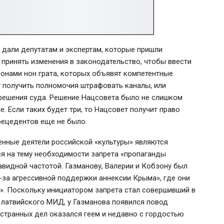
дали депутатам и экспертам, которые пришли
 принять изменения в законодательство, чтобы ввести
сонами нон грата, которых объявят компетентные
т получить полномочия штрафовать каналы, или
 решения суда. Решение Нацсовета было не слишком
. Если таких будет три, то Нацсовет получит право
прецедентов еще не было.
енные деятели российской «культуры» являются
 на тему необходимости запрета «пропаганды
авидной частотой. Газманову, Валерии и Кобзону был
за агрессивной поддержки аннексии Крыма», где они
а». Поскольку инициатором запрета стал совершивший в
а латвийского МИД, у Газманова появился повод
остранных дел оказался геем и недавно с гордостью