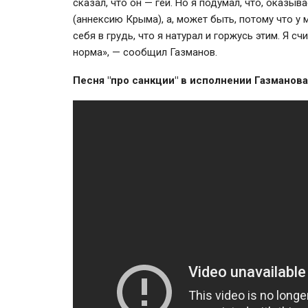
сказал, что он — гей. Но я подумал, что, оказыв
(аннексию Крыма), а, может быть, потому что у 
себя в грудь, что я натурал и горжусь этим. Я с
норма», — сообщил Газманов.
Песня "про санкции" в исполнении Газманова