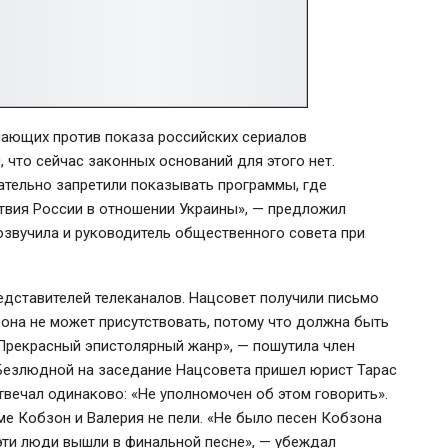
ающих против показа российских сериалов
, что сейчас законных оснований для этого нет.
ательно запретили показывать программы, где
твия России в отношении Украины», — предложил
звучила и руководитель общественного совета при
дставителей телеканалов. Нацсовет получили письмо
 она не может присутствовать, потому что должна быть
«Прекрасный эпистолярный жанр», — пошутила член
 Безлюдной на заседание Нацсовета пришел юрист Тарас
твечал одинаково: «Не уполномочен об этом говорить».
мме Кобзон и Валерия не пели. «Не было песен Кобзона
 эти люди вышли в финальной песне», — убеждал