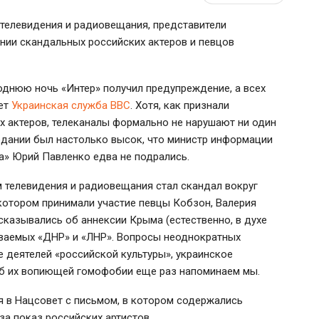
телевидения и радиовещания, представители
ении скандальных российских актеров и певцов
однюю ночь «Интер» получил предупреждение, а всех
ает
Украинская служба ВВС
. Хотя, как признали
х актеров, телеканалы формально не нарушают ни один
едании был настолько высок, что министр информации
а» Юрий Павленко едва не подрались.
 телевидения и радиовещания стал скандал вокруг
 котором принимали участие певцы Кобзон, Валерия
ысказывались об аннексии Крыма (естественно, в духе
ваемых «ДНР» и «ЛНР». Вопросы неоднократных
е деятелей «российской культуры», украинское
об их вопиющей гомофобии еще раз напоминаем мы.
 в Нацсовет с письмом, в котором содержались
за показ российских артистов,