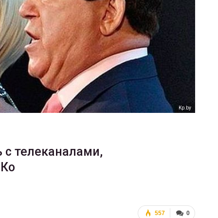
ФОТО
В Берлине отпраздновали
еры
легализацию гей-браков
ГЕЙ-АЛЬЯНС УКРАИНА
Июл 2, 2017
0
Kp.by
ь с телеканалами,
 Ко
557
0