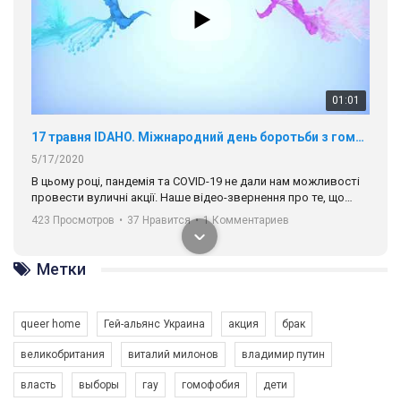
01:01
17 травня IDAHO. Міжнародний день боротьби з гомофобією трансфобією і біфобія.
5/17/2020
В цьому році, пандемія та COVІD-19 не дали нам можливості
провести вуличні акції. Наше відео-звернення про те, що
навіть коли ми у різних містах та не можемо зустрінеться, ми
423 Просмотров
•
37 Нравится
•
1 Комментариев
разом. Ми закликаємо всіх хто поділяє цінності рівності та
солідарності, приєднатися до нас. Регіональні підрозділи
ГАУ є в 16 областях України.
Метки
Разом наш голос лунає гучніше!
queer home
Гей-альянс Украина
акция
брак
великобритания
виталий милонов
владимир путин
власть
выборы
гау
гомофобия
дети