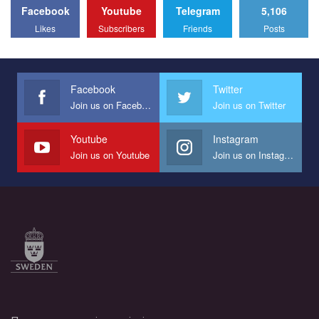
Facebook
Youtube
Telegram
5,106
All you have to do is to press "Like" below the video.
Likes
Subscribers
Friends
Posts
Эмоционально сильный ролик от команды "Гей-альянс
Украина", который принимает участие в конкурсе
международной организации PACT на лучший ролик,
представляющий программу развития организации.
Facebook
Twitter
Join us on Facebook
Join us on Twitter
Мы просим вас поддержать нас и помочь нам реализовать
наш план по борьбе с насилием и дискриминацией на почве
СОГИ в Украине.
Youtube
Instagram
Join us on Youtube
Join us on Instagram
Все, что вам нужно сделать - это зайти на наш канал YouTube
по этой ссылке и поставить лайк под видео.