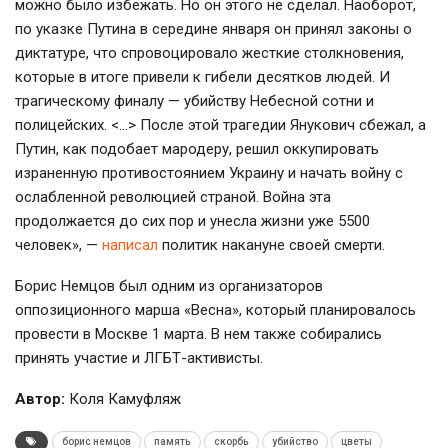
можно было избежать. Но он этого не сделал. Наоборот,
по указке Путина в середине января он принял законы о
диктатуре, что спровоцировало жесткие столкновения,
которые в итоге привели к гибели десятков людей. И
трагическому финалу — убийству Небесной сотни и
полицейских. <…> После этой трагедии Янукович сбежал, а
Путин, как подобает мародеру, решил оккупировать
израненную противостоянием Украину и начать войну с
ослабленной революцией страной. Война эта
продолжается до сих пор и унесла жизни уже 5500
человек», —
написал
политик накануне своей смерти.
Борис Немцов был одним из организаторов
оппозиционного марша «Весна», который планировалось
провести в Москве 1 марта. В нем также собирались
принять участие и ЛГБТ-активисты.
Автор:
Коля Камуфляж
борис немцов
память
скорбь
убийство
цветы