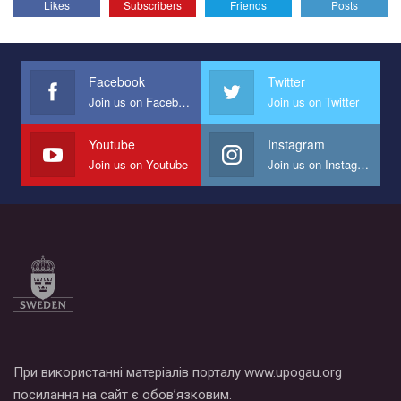
Likes
Subscribers
Friends
Posts
Эмоционально сильный ролик от команды "Гей-альянс
Украина", который принимает участие в конкурсе
международной организации PACT на лучший ролик,
представляющий программу развития организации.
Facebook
Twitter
Join us on Facebook
Join us on Twitter
Мы просим вас поддержать нас и помочь нам реализовать
наш план по борьбе с насилием и дискриминацией на почве
СОГИ в Украине.
Youtube
Instagram
Join us on Youtube
Join us on Instagram
Все, что вам нужно сделать - это зайти на наш канал YouTube
по этой ссылке и поставить лайк под видео.
При використанні матеріалів порталу www.upogau.org
посилання на сайт є обов’язковим.