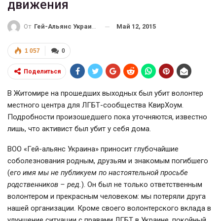
движения
Май 12, 2015
От
Гей-Альянс Украина
1 057
0
Поделиться
В Житомире на прошедших выходных был убит волонтер
местного центра для ЛГБТ-сообщества КвирХоум.
Подробности произошедшего пока уточняются, известно
лишь, что активист был убит у себя дома.
ВОО «Гей-альянс Украина» приносит глубочайшие
соболезнования родным, друзьям и знакомым погибшего
(
его имя мы не публикуем по настоятельной просьбе
родственников – ред.
). Он был не только ответственным
волонтером и прекрасным человеком: мы потеряли друга
нашей организации. Кроме своего волонтерского вклада в
улучшение ситуации с правами ЛГБТ в Украине, покойный