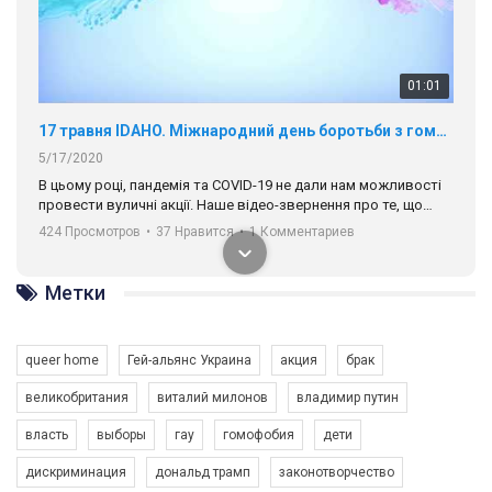
01:01
17 травня IDAHO. Міжнародний день боротьби з гомофобією трансфобією і біфобія.
5/17/2020
В цьому році, пандемія та COVІD-19 не дали нам можливості
провести вуличні акції. Наше відео-звернення про те, що
навіть коли ми у різних містах та не можемо зустрінеться, ми
424 Просмотров
•
37 Нравится
•
1 Комментариев
разом. Ми закликаємо всіх хто поділяє цінності рівності та
солідарності, приєднатися до нас. Регіональні підрозділи
ГАУ є в 16 областях України.
Метки
Разом наш голос лунає гучніше!
queer home
Гей-альянс Украина
акция
брак
великобритания
виталий милонов
владимир путин
власть
выборы
гау
гомофобия
дети
дискриминация
дональд трамп
законотворчество