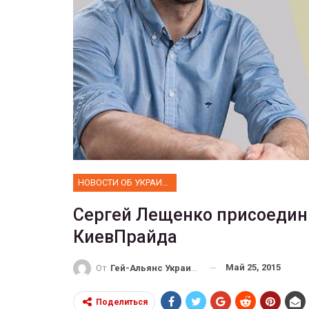
ФОТО
 собрал 200
ников
Военнослужащие-трансгенд
ГЕЙ-АЛЬЯНС УКРАИНА
10, 2017
0
Июл 27, 2017
0
НОВОСТИ ОБ УКРАИНЕ
Сергей Лещенко присоедин
КиевПрайда
Май 25, 2015
От
Гей-Альянс Украина
Поделиться