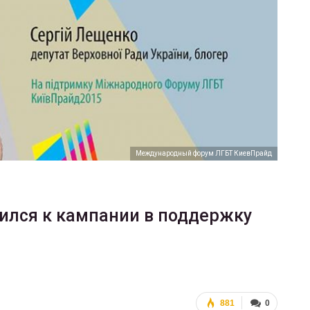
ФОТО
В Берлине отпраздновали
еры
легализацию гей-браков
ГЕЙ-АЛЬЯНС УКРАИНА
Июл 2, 2017
0
Международный форум ЛГБТ КиевПрайд
ился к кампании в поддержку
881
0