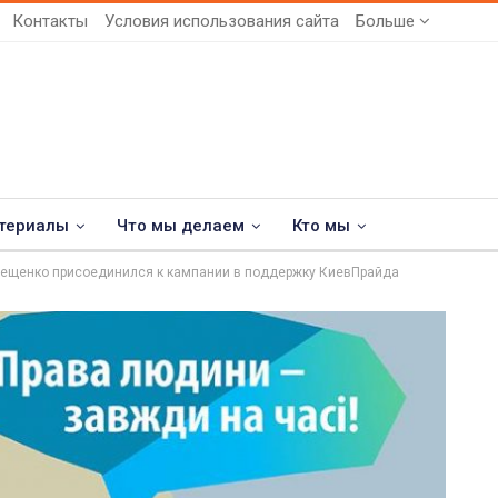
Контакты
Условия использования сайта
Больше
териалы
Что мы делаем
Кто мы
Лещенко присоединился к кампании в поддержку КиевПрайда