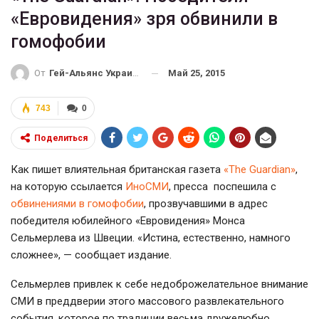
«Евровидения» зря обвинили в
гомофобии
Май 25, 2015
От
Гей-Альянс Украина
743
0
Поделиться
Как пишет влиятельная британская газета
«The Guardian»
,
на которую ссылается
ИноСМИ
, пресса поспешила с
обвинениями в гомофобии
, прозвучавшими в адрес
победителя юбилейного «Евровидения»
Монса
Сельмерлева из Швеции.
«Истина, естественно, намного
сложнее», — сообщает издание.
Сельмерлев привлек к себе недоброжелательное внимание
СМИ в преддверии этого массового развлекательного
события, которое по традиции весьма дружелюбно