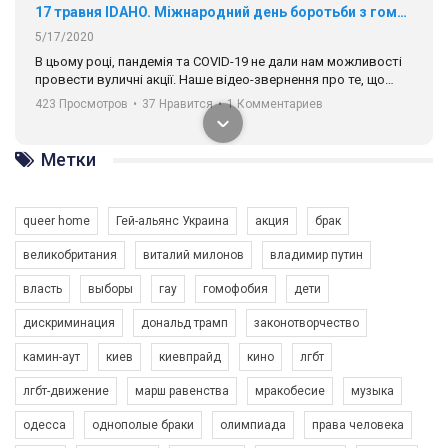
17 травня IDAHO. Міжнародний день боротьби з гомофобією трансфобією і біфобія.
5/17/2020
В цьому році, пандемія та COVІD-19 не дали нам можливості
провести вуличні акції. Наше відео-звернення про те, що
навіть коли ми у різних містах та не можемо зустрінеться, ми
423 Просмотров
•
37 Нравится
•
1 Комментариев
разом. Ми закликаємо всіх хто поділяє цінності рівності та
солідарності, приєднатися до нас. Регіональні підрозділи
ГАУ є в 16 областях України.
Метки
Разом наш голос лунає гучніше!
queer home
Гей-альянс Украина
акция
брак
великобритания
виталий милонов
владимир путин
власть
выборы
гау
гомофобия
дети
дискриминация
дональд трамп
законотворчество
камин-аут
киев
киевпрайд
кино
лгбт
00:58
лгбт-движение
марш равенства
мракобесие
музыка
Зупинимо насильство проти ЛГБТ в Україні! Stop violence against LGBT in Ukraine!
одесса
однополые браки
олимпиада
права человека
6/30/2017