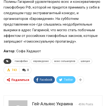
Полины Гагариной удовлетворило всех: и консервативную
гомофобную РФ, которой не придется принимать у себя в
следующем году экстравагантный конкурс, и
организаторов
«Евровидения». На субботнем
представлении
кое-где
слышались неодобрительные
выкрики в адрес Гагариной, что могло стать побочным
эффектом от российских гомофобных законов, которые
запрещают «гомосексуальную пропаганду».
Автор:
Софа Хадашот
гомофобия
евровидение
монс сельмерлев
швеция
743
0
Facebook
Twitter
Поделиться
Гей-Альянс Украина
4596 Posts