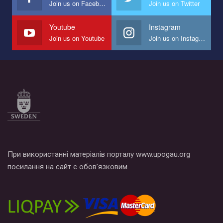
Join us on Facebook
Join us on Twitter
Мы просим вас поддержать нас и помочь нам реализовать
наш план по борьбе с насилием и дискриминацией на почве
СОГИ в Украине.
Youtube
Instagram
Join us on Youtube
Join us on Instagram
Все, что вам нужно сделать - это зайти на наш канал YouTube
по этой ссылке и поставить лайк под видео.
При використанні матеріалів порталу www.upogau.org
посилання на сайт є обов’язковим.