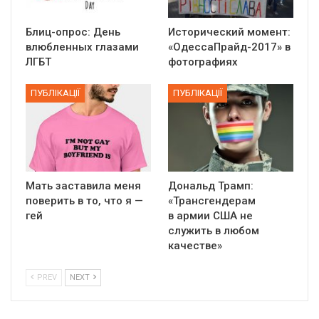
Блиц-опрос: День
Исторический момент:
влюбленных глазами
«ОдессаПрайд-2017» в
ЛГБТ
фотографиях
ПУБЛІКАЦІЇ
ПУБЛІКАЦІЇ
Мать заставила меня
Дональд Трамп:
поверить в то, что я —
«Трансгендерам
гей
в армии США не
служить в любом
качестве»
PREV
NEXT