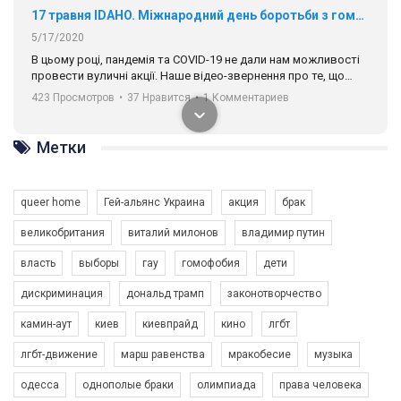
17 травня IDAHO. Міжнародний день боротьби з гомофобією трансфобією і біфобія.
5/17/2020
В цьому році, пандемія та COVІD-19 не дали нам можливості
провести вуличні акції. Наше відео-звернення про те, що
навіть коли ми у різних містах та не можемо зустрінеться, ми
423 Просмотров
•
37 Нравится
•
1 Комментариев
разом. Ми закликаємо всіх хто поділяє цінності рівності та
солідарності, приєднатися до нас. Регіональні підрозділи
ГАУ є в 16 областях України.
Метки
Разом наш голос лунає гучніше!
queer home
Гей-альянс Украина
акция
брак
великобритания
виталий милонов
владимир путин
власть
выборы
гау
гомофобия
дети
дискриминация
дональд трамп
законотворчество
камин-аут
киев
киевпрайд
кино
лгбт
00:58
лгбт-движение
марш равенства
мракобесие
музыка
Зупинимо насильство проти ЛГБТ в Україні! Stop violence against LGBT in Ukraine!
одесса
однополые браки
олимпиада
права человека
6/30/2017