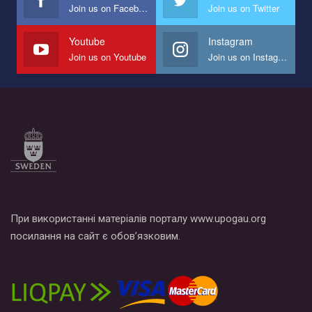
Join us on Facebook
Join us on Twitter
Мы просим вас поддержать нас и помочь нам реализовать
наш план по борьбе с насилием и дискриминацией на почве
СОГИ в Украине.
Youtube
Instagram
Join us on Youtube
Join us on Instagram
Все, что вам нужно сделать - это зайти на наш канал YouTube
по этой ссылке и поставить лайк под видео.
При використанні матеріалів порталу www.upogau.org
посилання на сайт є обов’язковим.