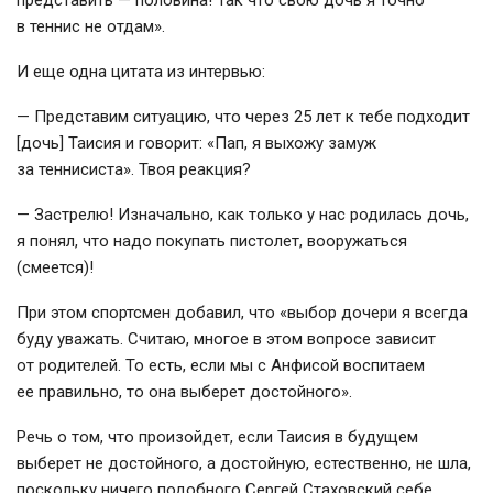
представить — половина! Так что свою дочь я точно
в теннис не отдам».
И еще одна цитата из интервью:
— Представим ситуацию, что через 25 лет к тебе подходит
[дочь] Таисия и говорит: «Пап, я выхожу замуж
за теннисиста». Твоя реакция?
— Застрелю! Изначально, как только у нас родилась дочь,
я понял, что надо покупать пистолет, вооружаться
(смеется)!
При этом спортсмен добавил, что «выбор дочери я всегда
буду уважать. Считаю, многое в этом вопросе зависит
от родителей. То есть, если мы с Анфисой воспитаем
ее правильно, то она выберет достойного».
Речь о том, что произойдет, если Таисия в будущем
выберет не достойного, а достойную, естественно, не шла,
поскольку ничего подобного Сергей Стаховский себе