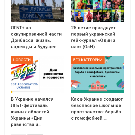
ЛГБТ+ на
25 летие празднует
оккупированной части
первый украинский
Донбасса: жизнь,
гей-журнал «Один з
надежды и будущее
нас» (ОзН)
НОВОСТИ
БЕЗ КАТЕГОРИИ
В Украине начался
Как в Украине создают
ЛГБТ-фестиваль
безопасное школьное
южных областей
пространство: борьба
Украины «Дни
с гомофобией,…
равенства и…