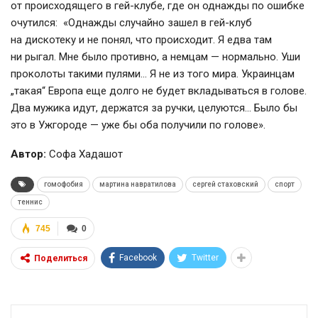
от происходящего в
гей-клубе
, где он однажды по ошибке
очутился: «Однажды случайно зашел в
гей-клуб
на дискотеку и не понял, что происходит. Я едва там
ни рыгал. Мне было противно, а немцам — нормально. Уши
проколоты такими пулями… Я не из того мира. Украинцам
„такая“ Европа еще долго не будет вкладываться в голове.
Два мужика идут, держатся за ручки, целуются… Было бы
это в Ужгороде — уже бы оба получили по голове».
Автор:
Софа Хадашот
гомофобия
мартина навратилова
сергей стаховский
спорт
теннис
745
0
Facebook
Twitter
Поделиться