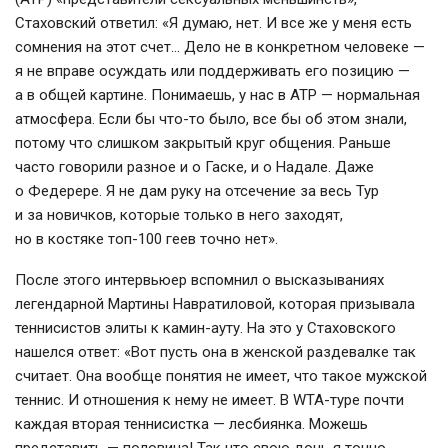
Стаховский ответил: «Я думаю, нет. И все же у меня есть
сомнения на этот счет… Дело не в конкретном человеке —
я не вправе осуждать или поддерживать его позицию —
а в общей картине. Понимаешь, у нас в АТР — нормальная
атмосфера. Если бы
что-то
было, все бы об этом знали,
потому что слишком закрытый круг общения. Раньше
часто говорили разное и о Гаске, и о Надале. Даже
о Федерере. Я не дам руку на отсечение за весь Тур
и за новичков, которые только в него заходят,
но в костяке
топ-100
геев точно нет».
После этого интервьюер вспомнил о высказываниях
легендарной Мартины Навратиловой, которая призывала
теннисистов элиты к
камин-ауту
. На это у Стаховского
нашелся ответ: «Вот пусть она в женской раздевалке так
считает. Она вообще понятия не имеет, что такое мужской
теннис. И отношения к нему не имеет. В
WTA-туре
почти
каждая вторая теннисистка — лесбиянка. Можешь