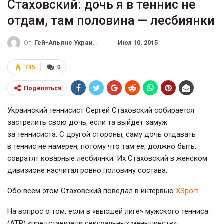
Стаховский: дочь я в теннис не
отдам, там половина — лесбиянки
Июл 10, 2015
От
Гей-Альянс Украина
745
0
Поделиться
Украинский теннисист Сергей Стаховский собирается
застрелить свою дочь, если та выйдет замуж
за теннисиста. С другой стороны, саму дочь отдавать
в теннис не намерен, потому что там ее, должно быть,
совратят коварные лесбиянки. Их Стаховский в женском
дивизионе насчитал ровно половину состава.
Обо всем этом Стаховский поведал в интервью
XSport
.
На вопрос о том, если в «высшей лиге» мужского тенниса
(ATP) «представители сексуальных меньшинств»,